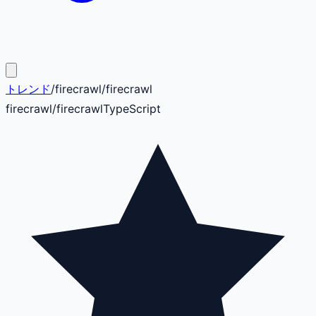
トレンド
/
firecrawl
/
firecrawl
firecrawl
/
firecrawl
TypeScript