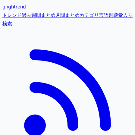
gh
ghtrend
トレンド
過去
週間まとめ
月間まとめ
カテゴリ
言語別
殿堂入り
検索