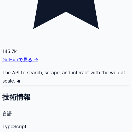
145.7k
GitHubで見る →
The API to search, scrape, and interact with the web at
scale. 🔥
技術情報
言語
TypeScript