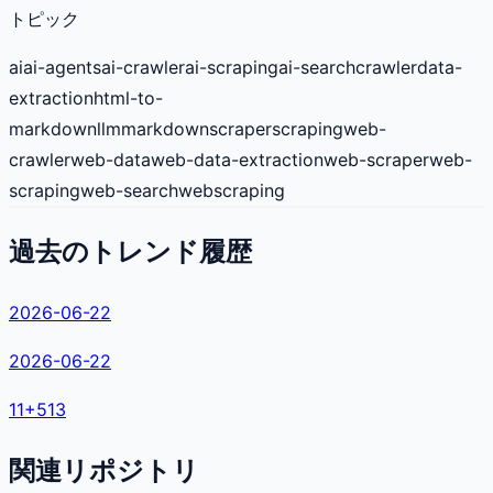
トピック
ai
ai-agents
ai-crawler
ai-scraping
ai-search
crawler
data-
extraction
html-to-
markdown
llm
markdown
scraper
scraping
web-
crawler
web-data
web-data-extraction
web-scraper
web-
scraping
web-search
webscraping
過去のトレンド履歴
2026-06-22
2026-06-22
11
+
513
関連リポジトリ