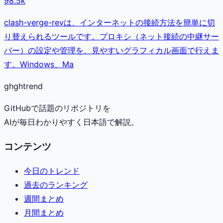
98.5k
clash-verge-revは、インターネットの接続方法を簡単に切
り替えられるツールです。プロキシ（ネット接続の中継サー
バー）の設定や管理を、見やすいグラフィカル画面で行えま
す。Windows、Ma
gh
ghtrend
GitHubで話題のリポジトリを
AIが毎日わかりやすく日本語で解説。
コンテンツ
今日のトレンド
過去のランキング
週間まとめ
月間まとめ