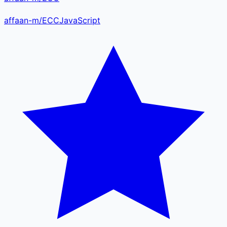
affaan-m
/
ECC
JavaScript