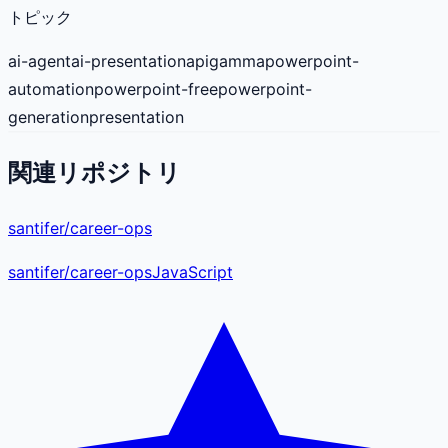
トピック
ai-agent
ai-presentation
api
gamma
powerpoint-
automation
powerpoint-free
powerpoint-
generation
presentation
関連リポジトリ
santifer/career-ops
santifer
/
career-ops
JavaScript