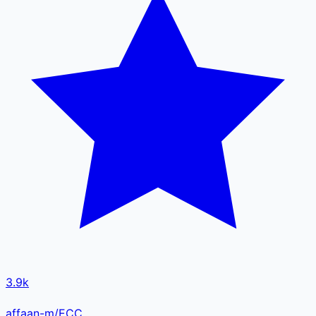
3.9k
affaan-m/ECC