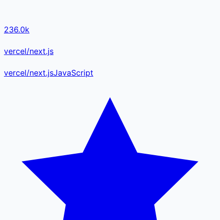
236.0k
vercel/next.js
vercel
/
next.js
JavaScript