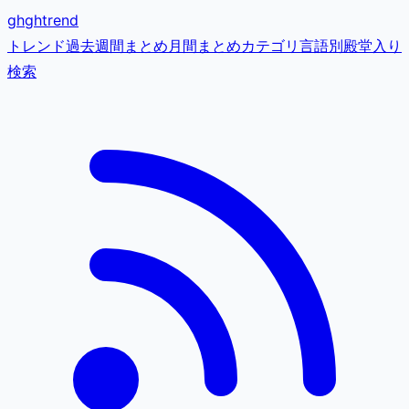
gh
ghtrend
トレンド
過去
週間まとめ
月間まとめ
カテゴリ
言語別
殿堂入り
検索