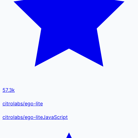
57.3k
citrolabs/ego-lite
citrolabs
/
ego-lite
JavaScript