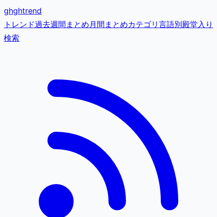
gh
ghtrend
トレンド
過去
週間まとめ
月間まとめ
カテゴリ
言語別
殿堂入り
検索