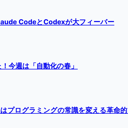
de CodeとCodexが大フィーバー
た！今週は「自動化の春」
週はプログラミングの常識を変える革命的