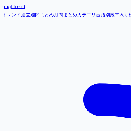
gh
ghtrend
トレンド
過去
週間まとめ
月間まとめ
カテゴリ
言語別
殿堂入り