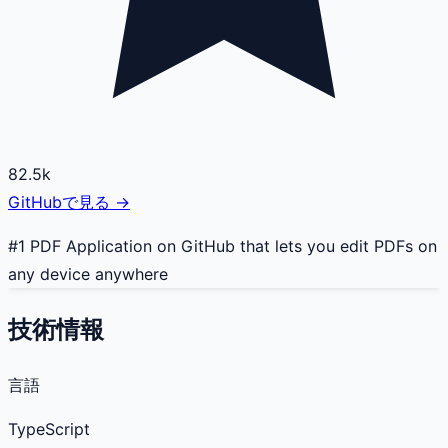
82.5k
GitHubで見る →
#1 PDF Application on GitHub that lets you edit PDFs on
any device anywhere
技術情報
言語
TypeScript