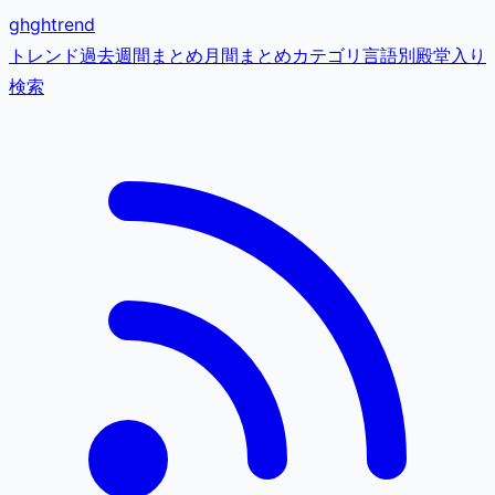
gh
ghtrend
トレンド
過去
週間まとめ
月間まとめ
カテゴリ
言語別
殿堂入り
検索