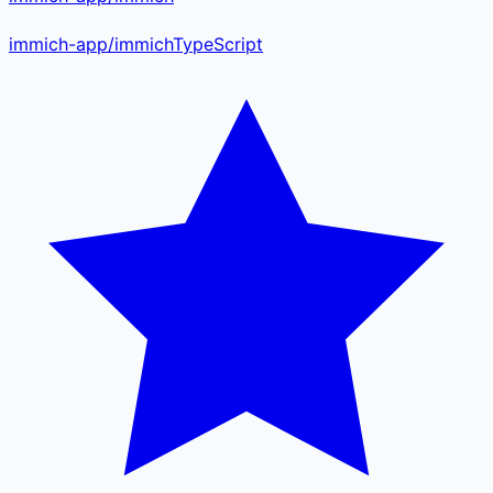
immich-app
/
immich
TypeScript