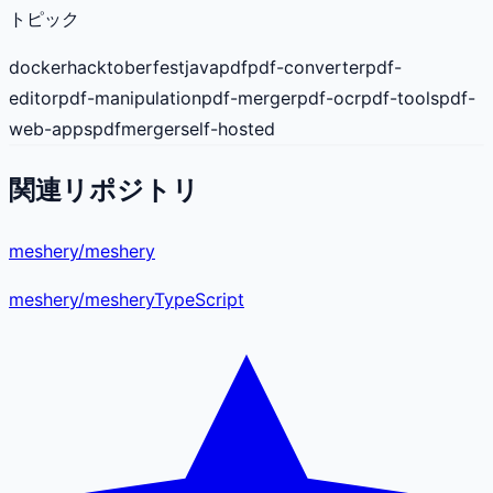
トピック
docker
hacktoberfest
java
pdf
pdf-converter
pdf-
editor
pdf-manipulation
pdf-merger
pdf-ocr
pdf-tools
pdf-
web-apps
pdfmerger
self-hosted
関連リポジトリ
meshery/meshery
meshery
/
meshery
TypeScript