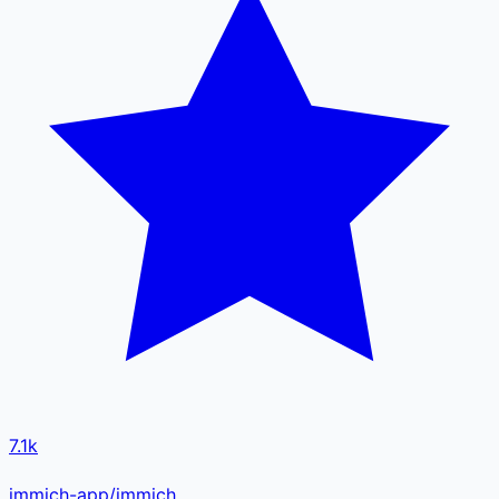
7.1k
immich-app/immich