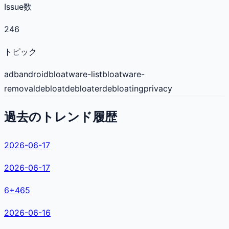
Issue数
246
トピック
adb
android
bloatware-list
bloatware-
removal
debloat
debloater
debloating
privacy
過去のトレンド履歴
2026-06-17
2026-06-17
6
+
465
2026-06-16