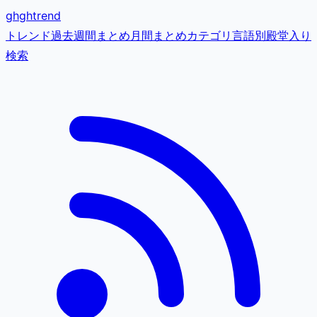
gh
ghtrend
トレンド
過去
週間まとめ
月間まとめ
カテゴリ
言語別
殿堂入り
検索