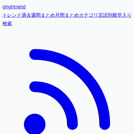
gh
ghtrend
トレンド
過去
週間まとめ
月間まとめ
カテゴリ
言語別
殿堂入り
検索