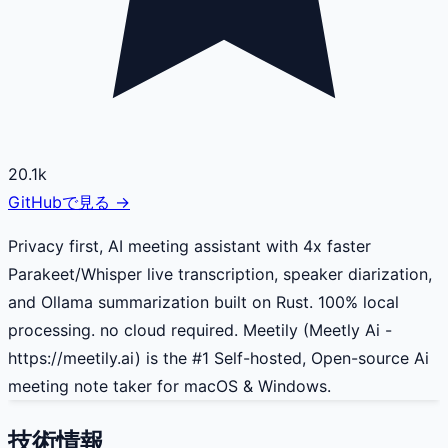
20.1k
GitHubで見る →
Privacy first, AI meeting assistant with 4x faster
Parakeet/Whisper live transcription, speaker diarization,
and Ollama summarization built on Rust. 100% local
processing. no cloud required. Meetily (Meetly Ai -
https://meetily.ai) is the #1 Self-hosted, Open-source Ai
meeting note taker for macOS & Windows.
技術情報