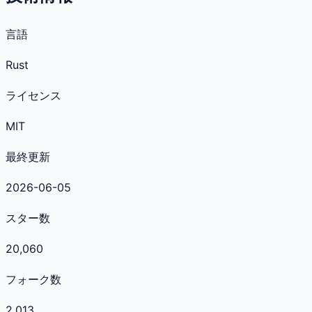
言語
Rust
ライセンス
MIT
最終更新
2026-06-05
スター数
20,060
フォーク数
2,013