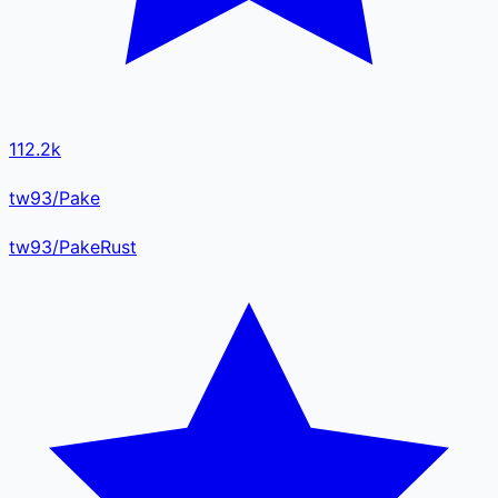
112.2k
tw93/Pake
tw93
/
Pake
Rust