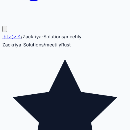
トレンド
/
Zackriya-Solutions
/
meetily
Zackriya-Solutions
/
meetily
Rust