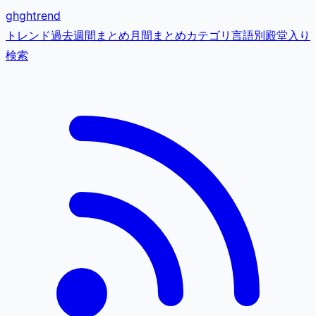
gh
ghtrend
トレンド
過去
週間まとめ
月間まとめ
カテゴリ
言語別
殿堂入り
検索