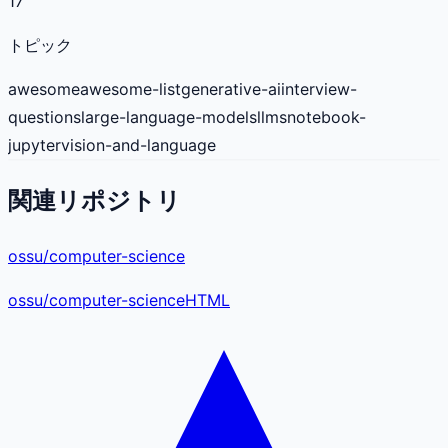
17
トピック
awesome
awesome-list
generative-ai
interview-
questions
large-language-models
llms
notebook-
jupyter
vision-and-language
関連リポジトリ
ossu/computer-science
ossu
/
computer-science
HTML