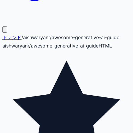
トレンド
/
aishwaryanr
/
awesome-generative-ai-guide
aishwaryanr
/
awesome-generative-ai-guide
HTML