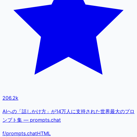
206.2k
AIへの「話しかけ方」が14万人に支持された世界最大のプロ
ンプト集 — prompts.chat
f
/
prompts.chat
HTML