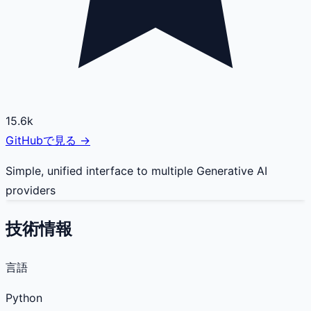
15.6k
GitHubで見る →
Simple, unified interface to multiple Generative AI
providers
技術情報
言語
Python