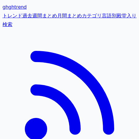
gh
ghtrend
トレンド
過去
週間まとめ
月間まとめ
カテゴリ
言語別
殿堂入り
検索