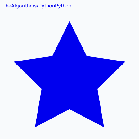
TheAlgorithms
/
Python
Python