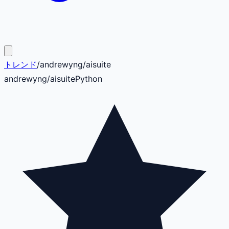
トレンド
/
andrewyng
/
aisuite
andrewyng
/
aisuite
Python