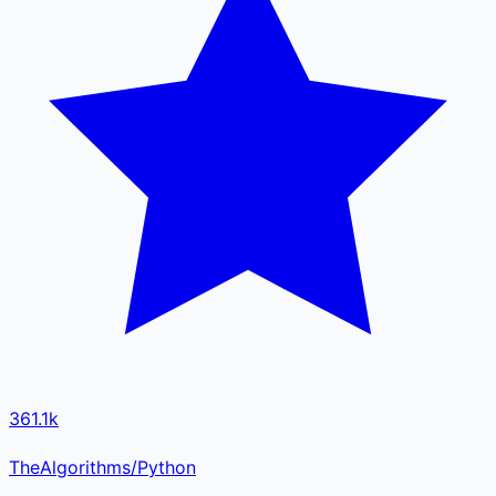
361.1k
TheAlgorithms/Python