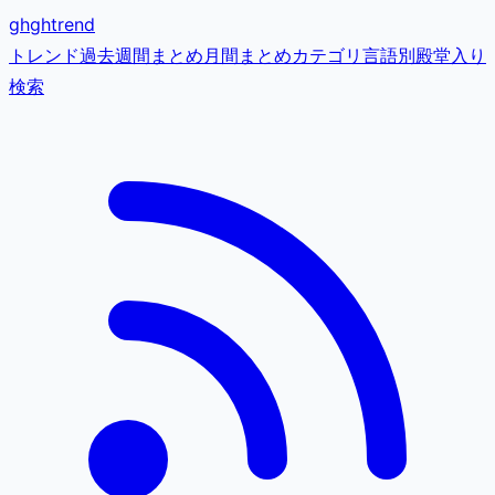
gh
ghtrend
トレンド
過去
週間まとめ
月間まとめ
カテゴリ
言語別
殿堂入り
検索