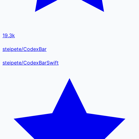
19.3k
steipete/CodexBar
steipete
/
CodexBar
Swift