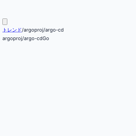
トレンド
/
argoproj
/
argo-cd
argoproj
/
argo-cd
Go