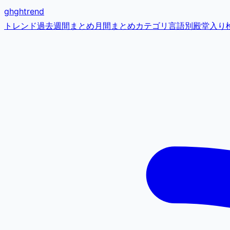
gh
ghtrend
トレンド
過去
週間まとめ
月間まとめ
カテゴリ
言語別
殿堂入り