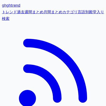
gh
ghtrend
トレンド
過去
週間まとめ
月間まとめ
カテゴリ
言語別
殿堂入り
検索