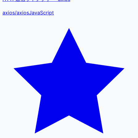
axios
/
axios
JavaScript