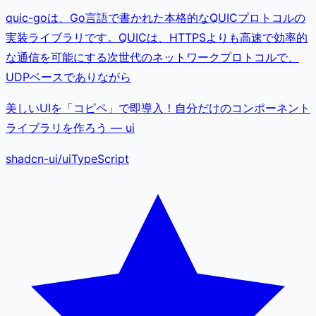
quic-goは、Go言語で書かれた本格的なQUICプロトコルの
実装ライブラリです。QUICは、HTTPSよりも高速で効率的
な通信を可能にする次世代のネットワークプロトコルで、
UDPベースでありながら
美しいUIを「コピペ」で即導入！自分だけのコンポーネント
ライブラリを作ろう — ui
shadcn-ui
/
ui
TypeScript