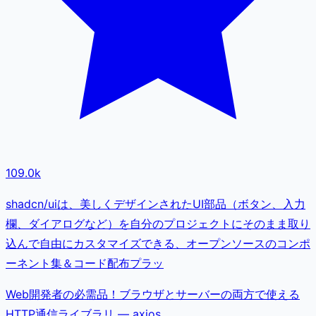
109.0k
shadcn/uiは、美しくデザインされたUI部品（ボタン、入力
欄、ダイアログなど）を自分のプロジェクトにそのまま取り
込んで自由にカスタマイズできる、オープンソースのコンポ
ーネント集＆コード配布プラッ
Web開発者の必需品！ブラウザとサーバーの両方で使える
HTTP通信ライブラリ — axios