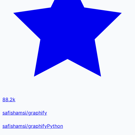
88.2k
safishamsi/graphify
safishamsi
/
graphify
Python