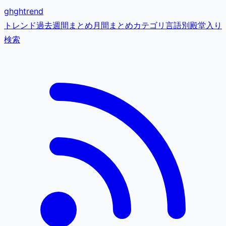
gh
ghtrend
トレンド
過去
週間まとめ
月間まとめ
カテゴリ
言語別
殿堂入り
検索