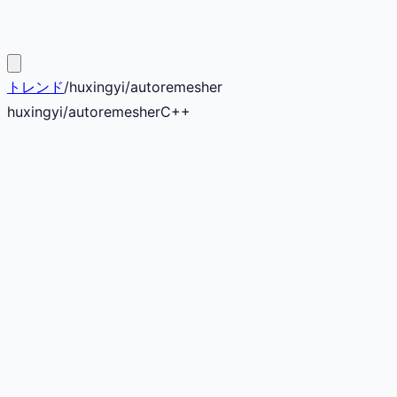
トレンド
/
huxingyi
/
autoremesher
huxingyi
/
autoremesher
C++