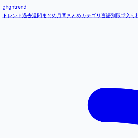
gh
ghtrend
トレンド
過去
週間まとめ
月間まとめ
カテゴリ
言語別
殿堂入り