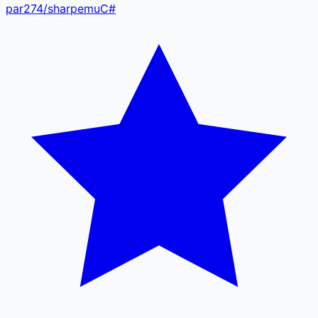
par274
/
sharpemu
C#