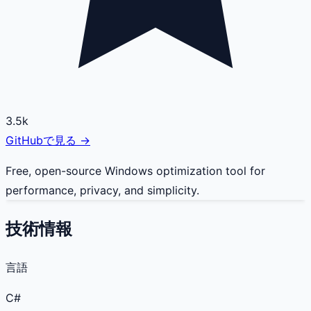
3.5k
GitHubで見る →
Free, open-source Windows optimization tool for
performance, privacy, and simplicity.
技術情報
言語
C#