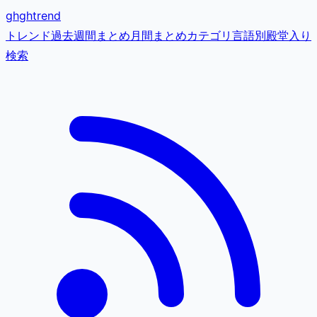
gh
ghtrend
トレンド
過去
週間まとめ
月間まとめ
カテゴリ
言語別
殿堂入り
検索