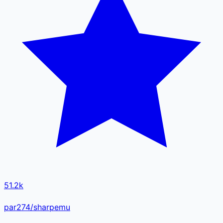
51.2k
par274/sharpemu