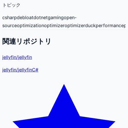
トピック
csharp
debloat
dotnet
gaming
open-
source
optimization
optimizer
optimizerduck
performance
p
関連リポジトリ
jellyfin/jellyfin
jellyfin
/
jellyfin
C#