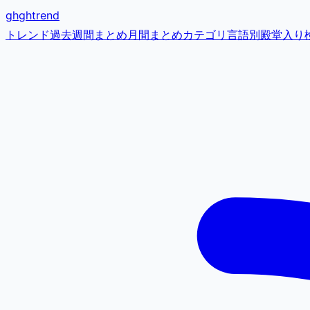
gh
ghtrend
トレンド
過去
週間まとめ
月間まとめ
カテゴリ
言語別
殿堂入り