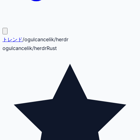
トレンド
/
ogulcancelik
/
herdr
ogulcancelik
/
herdr
Rust