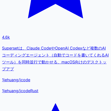
4.6k
Supersetは、Claude CodeやOpenAI Codexなど複数のAI
コーディングエージェント（自動でコードを書いてくれるAI
ツール）を同時並行で動かせる、macOS向けのデスクトッ
プアプ
1jehuang/jcode
1jehuang
/
jcode
Rust