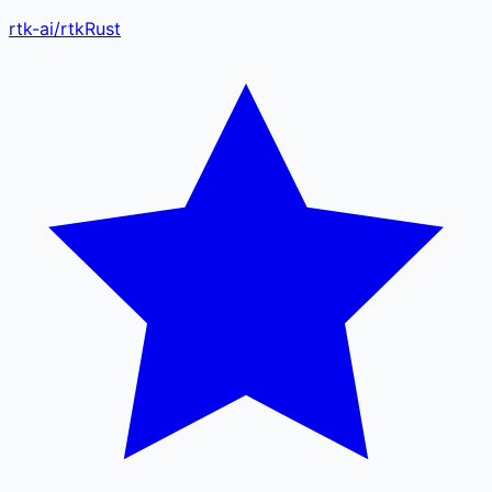
rtk-ai
/
rtk
Rust