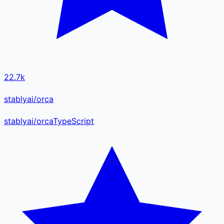
22.7k
stablyai/orca
stablyai
/
orca
TypeScript