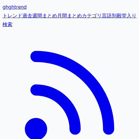
gh
ghtrend
トレンド
過去
週間まとめ
月間まとめ
カテゴリ
言語別
殿堂入り
検索