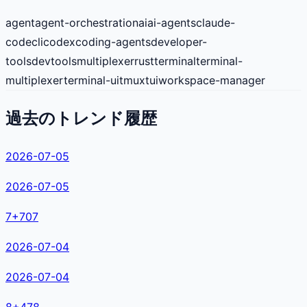
agent
agent-orchestration
ai
ai-agents
claude-
code
cli
codex
coding-agents
developer-
tools
devtools
multiplexer
rust
terminal
terminal-
multiplexer
terminal-ui
tmux
tui
workspace-manager
過去のトレンド履歴
2026-07-05
2026-07-05
7
+
707
2026-07-04
2026-07-04
8
+
478