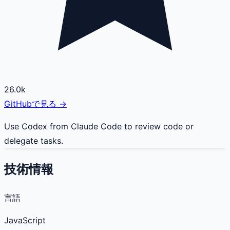
26.0k
GitHubで見る →
Use Codex from Claude Code to review code or
delegate tasks.
技術情報
言語
JavaScript