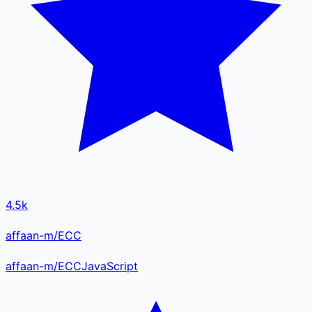
4.5k
affaan-m/ECC
affaan-m
/
ECC
JavaScript