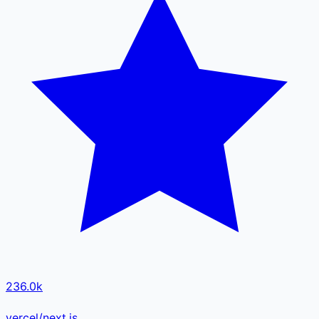
236.0k
vercel/next.js