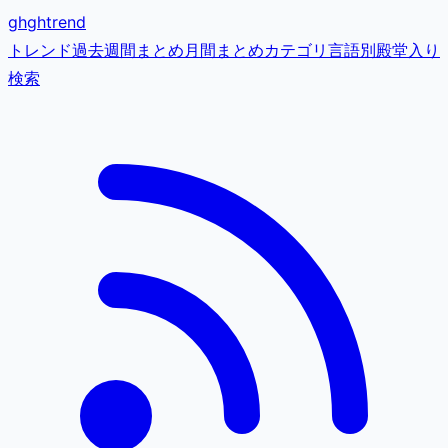
gh
ghtrend
トレンド
過去
週間まとめ
月間まとめ
カテゴリ
言語別
殿堂入り
検索