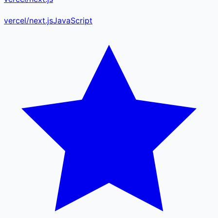
vercel
/
next.js
JavaScript