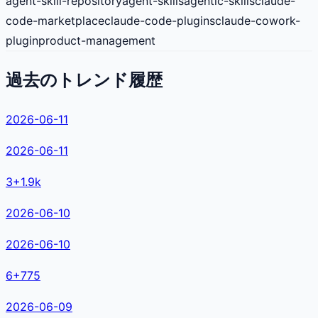
agent-skill-repository
agent-skills
agentic-skills
claude-
code-marketplace
claude-code-plugins
claude-cowork-
plugin
product-management
過去のトレンド履歴
2026-06-11
2026-06-11
3
+
1.9k
2026-06-10
2026-06-10
6
+
775
2026-06-09