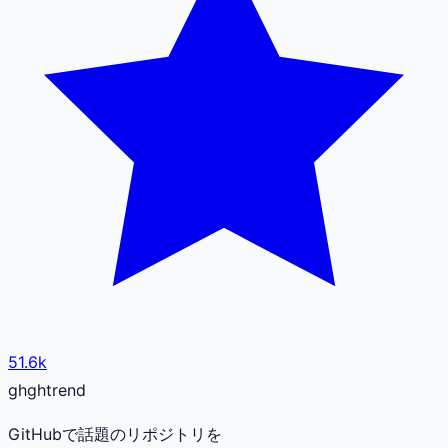
51.6k
gh
ghtrend
GitHubで話題のリポジトリを