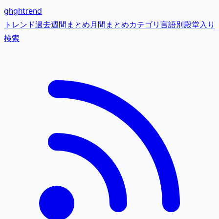
gh
ghtrend
トレンド
過去
週間まとめ
月間まとめ
カテゴリ
言語別
殿堂入り
検索