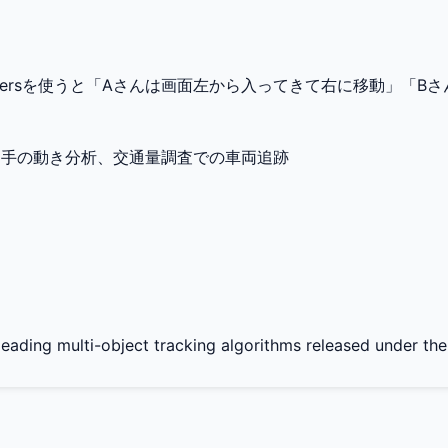
kersを使うと「Aさんは画面左から入ってきて右に移動」「
。
選手の動き分析、交通量調査での車両追跡
leading multi-object tracking algorithms released under t