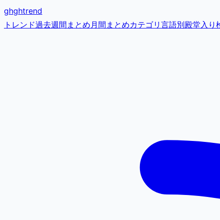
gh
ghtrend
トレンド
過去
週間まとめ
月間まとめ
カテゴリ
言語別
殿堂入り