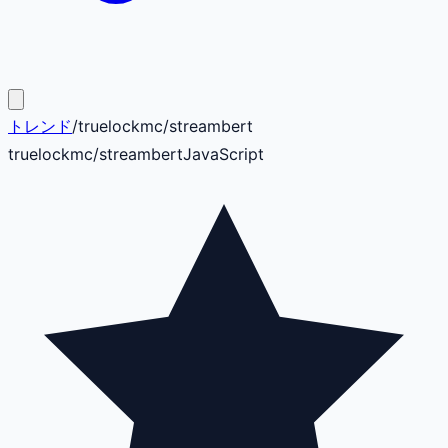
トレンド
/
truelockmc
/
streambert
truelockmc
/
streambert
JavaScript