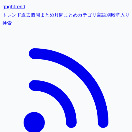
gh
ghtrend
トレンド
過去
週間まとめ
月間まとめ
カテゴリ
言語別
殿堂入り
検索