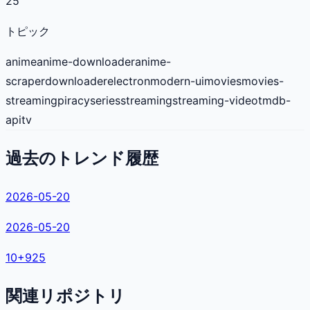
25
トピック
anime
anime-downloader
anime-
scraper
downloader
electron
modern-ui
movies
movies-
streaming
piracy
series
streaming
streaming-video
tmdb-
api
tv
過去のトレンド履歴
2026-05-20
2026-05-20
10
+
925
関連リポジトリ