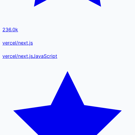
236.0k
vercel/next.js
vercel
/
next.js
JavaScript