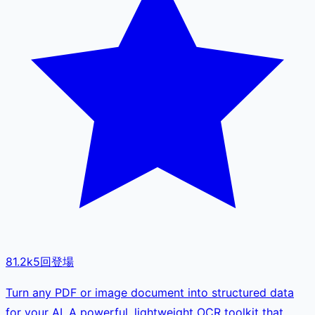
81.2k
5
回登場
Turn any PDF or image document into structured data
for your AI. A powerful, lightweight OCR toolkit that