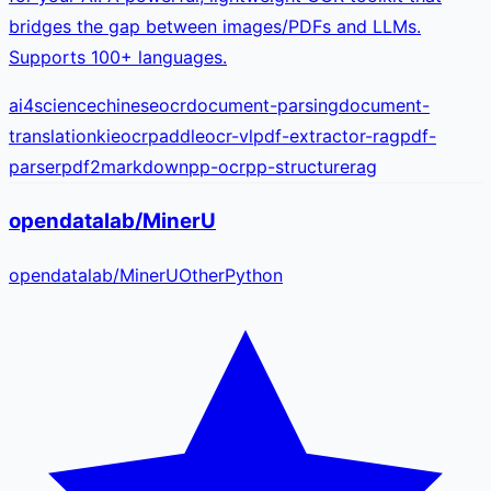
bridges the gap between images/PDFs and LLMs.
Supports 100+ languages.
ai4science
chineseocr
document-parsing
document-
translation
kie
ocr
paddleocr-vl
pdf-extractor-rag
pdf-
parser
pdf2markdown
pp-ocr
pp-structure
rag
opendatalab/MinerU
opendatalab
/
MinerU
Other
Python