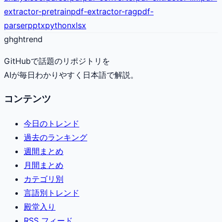
extractor-pretrain
pdf-extractor-rag
pdf-
parser
pptx
python
xlsx
gh
ghtrend
GitHubで話題のリポジトリを
AIが毎日わかりやすく日本語で解説。
コンテンツ
今日のトレンド
過去のランキング
週間まとめ
月間まとめ
カテゴリ別
言語別トレンド
殿堂入り
RSS フィード