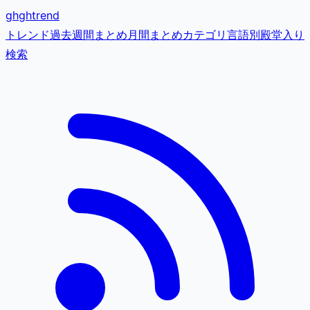
gh
ghtrend
トレンド
過去
週間まとめ
月間まとめ
カテゴリ
言語別
殿堂入り
検索