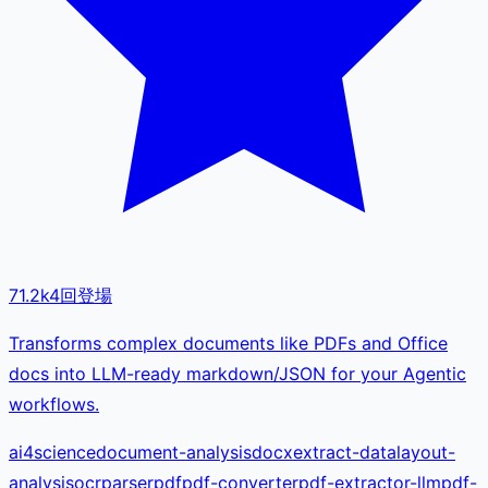
71.2k
4
回登場
Transforms complex documents like PDFs and Office
docs into LLM-ready markdown/JSON for your Agentic
workflows.
ai4science
document-analysis
docx
extract-data
layout-
analysis
ocr
parser
pdf
pdf-converter
pdf-extractor-llm
pdf-