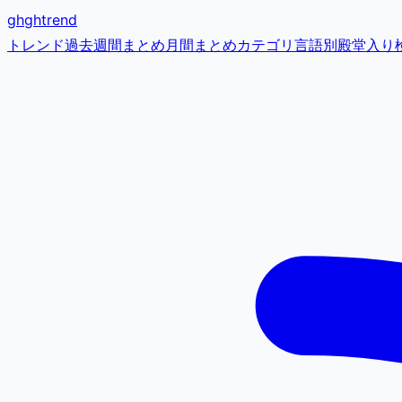
gh
ghtrend
トレンド
過去
週間まとめ
月間まとめ
カテゴリ
言語別
殿堂入り