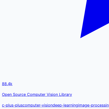
88.4k
Open Source Computer Vision Library
c-plus-plus
computer-vision
deep-learning
image-processi