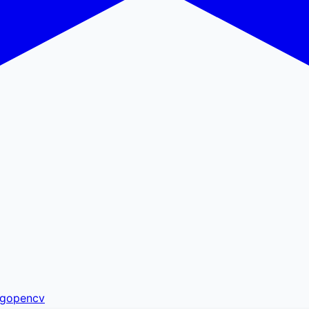
ng
opencv