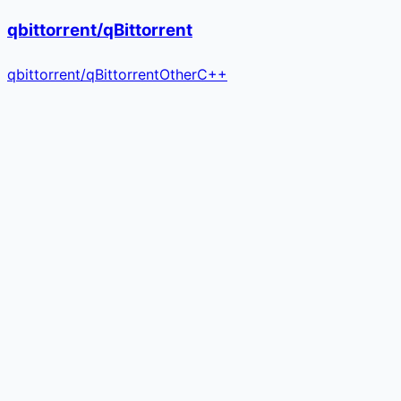
qbittorrent/qBittorrent
qbittorrent
/
qBittorrent
Other
C++