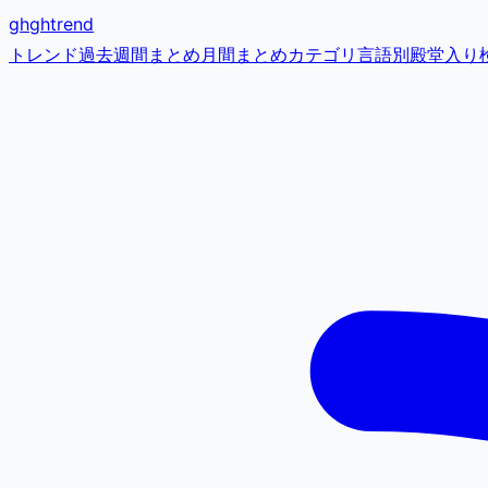
gh
ghtrend
トレンド
過去
週間まとめ
月間まとめ
カテゴリ
言語別
殿堂入り