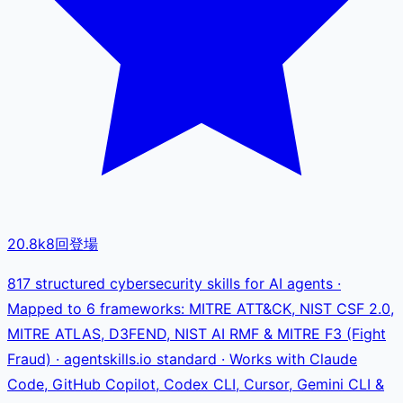
20.8k
8
回登場
817 structured cybersecurity skills for AI agents ·
Mapped to 6 frameworks: MITRE ATT&CK, NIST CSF 2.0,
MITRE ATLAS, D3FEND, NIST AI RMF & MITRE F3 (Fight
Fraud) · agentskills.io standard · Works with Claude
Code, GitHub Copilot, Codex CLI, Cursor, Gemini CLI &