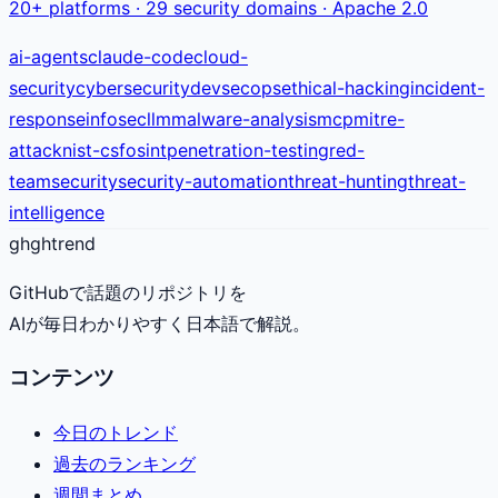
20+ platforms · 29 security domains · Apache 2.0
ai-agents
claude-code
cloud-
security
cybersecurity
devsecops
ethical-hacking
incident-
response
infosec
llm
malware-analysis
mcp
mitre-
attack
nist-csf
osint
penetration-testing
red-
team
security
security-automation
threat-hunting
threat-
intelligence
gh
ghtrend
GitHubで話題のリポジトリを
AIが毎日わかりやすく日本語で解説。
コンテンツ
今日のトレンド
過去のランキング
週間まとめ