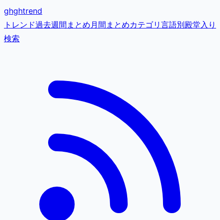
gh
ghtrend
トレンド
過去
週間まとめ
月間まとめ
カテゴリ
言語別
殿堂入り
検索