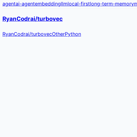
agent
ai-agent
embedding
llm
local-first
long-term-memory
RyanCodrai/turbovec
RyanCodrai
/
turbovec
Other
Python