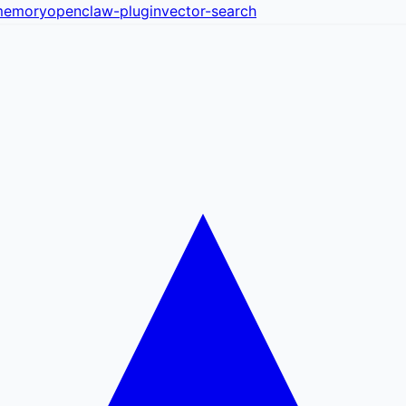
memory
openclaw-plugin
vector-search