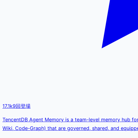
17.1k
9
回登場
TencentDB Agent Memory is a team-level memory hub for A
Wiki, Code-Graph) that are governed, shared, and equip