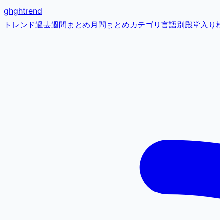
gh
ghtrend
トレンド
過去
週間まとめ
月間まとめ
カテゴリ
言語別
殿堂入り