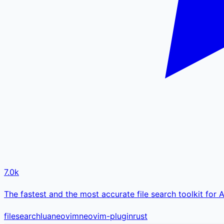
7.0k
The fastest and the most accurate file search toolkit for
filesearch
lua
neovim
neovim-plugin
rust