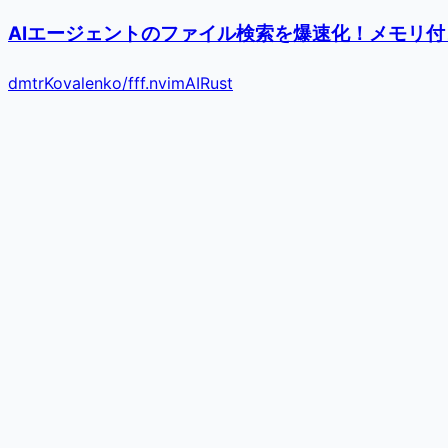
AIエージェントのファイル検索を爆速化！メモリ付き最速
dmtrKovalenko
/
fff.nvim
AI
Rust