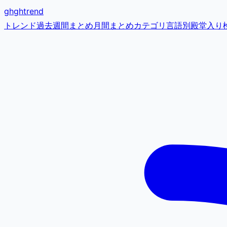
gh
ghtrend
トレンド
過去
週間まとめ
月間まとめ
カテゴリ
言語別
殿堂入り