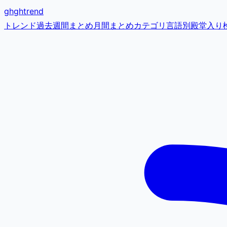
gh
ghtrend
トレンド
過去
週間まとめ
月間まとめ
カテゴリ
言語別
殿堂入り