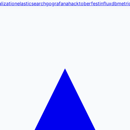
lization
elasticsearch
go
grafana
hacktoberfest
influxdb
metri