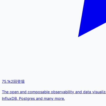
75.1k
2
回登場
The open and composable observability and data visualizat
InfluxDB, Postgres and many more.