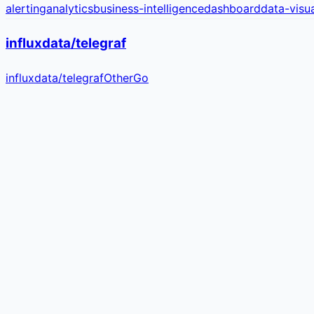
alerting
analytics
business-intelligence
dashboard
data-visua
influxdata/telegraf
influxdata
/
telegraf
Other
Go