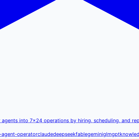
agents into 7×24 operations by hiring, scheduling, and rep
f-agent-operator
claude
deepseek
fable
gemini
glm
gpt
knowle