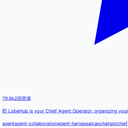
79.9k
2
回登場
🤯 LobeHub is your Chief Agent Operator, organizing your 
agent
agent-collaboration
agent-harness
ai
cao
chatgpt
chie