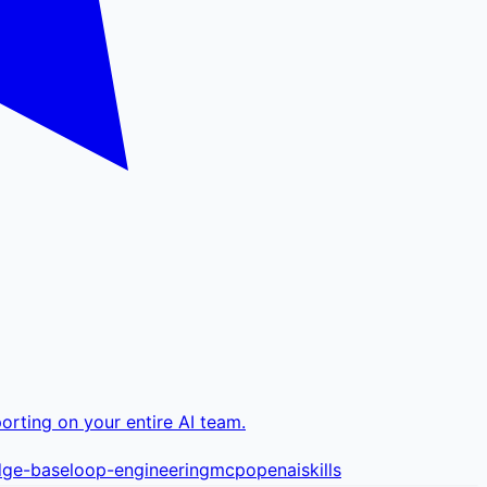
orting on your entire AI team.
dge-base
loop-engineering
mcp
openai
skills