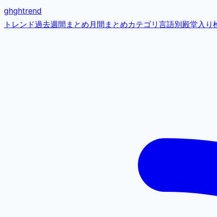
gh
ghtrend
トレンド
過去
週間まとめ
月間まとめ
カテゴリ
言語別
殿堂入り