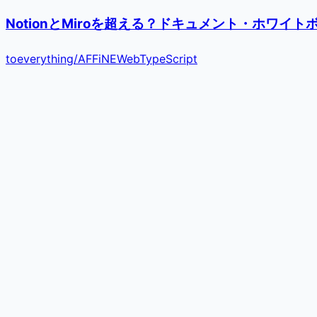
NotionとMiroを超える？ドキュメント・ホワイ
toeverything
/
AFFiNE
Web
TypeScript