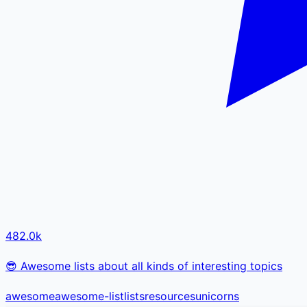
482.0k
😎 Awesome lists about all kinds of interesting topics
awesome
awesome-list
lists
resources
unicorns