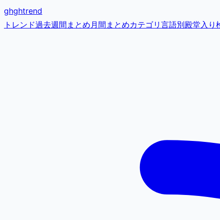
gh
ghtrend
トレンド
過去
週間まとめ
月間まとめ
カテゴリ
言語別
殿堂入り