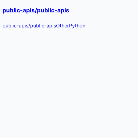
public-apis/public-apis
public-apis
/
public-apis
Other
Python