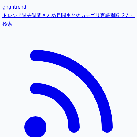
gh
ghtrend
トレンド
過去
週間まとめ
月間まとめ
カテゴリ
言語別
殿堂入り
検索