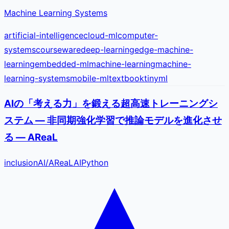
Machine Learning Systems
artificial-intelligence
cloud-ml
computer-
systems
courseware
deep-learning
edge-machine-
learning
embedded-ml
machine-learning
machine-
learning-systems
mobile-ml
textbook
tinyml
AIの「考える力」を鍛える超高速トレーニングシ
ステム — 非同期強化学習で推論モデルを進化させ
る — AReaL
inclusionAI
/
AReaL
AI
Python