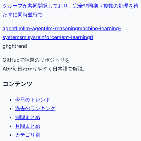
グループが共同開発しており、完全非同期（複数の処理を待
たずに同時並行で
agent
llm
llm-agent
llm-reasoning
machine-learning-
systems
mlsys
reinforcement-learning
rl
gh
ghtrend
GitHubで話題のリポジトリを
AIが毎日わかりやすく日本語で解説。
コンテンツ
今日のトレンド
過去のランキング
週間まとめ
月間まとめ
カテゴリ別