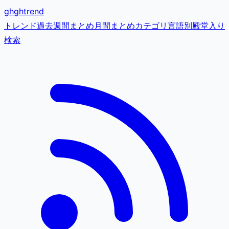
gh
ghtrend
トレンド
過去
週間まとめ
月間まとめ
カテゴリ
言語別
殿堂入り
検索