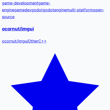
game-development
game-
engine
gamedev
godot
godotengine
multi-platform
open-
source
ocornut/imgui
ocornut
/
imgui
Other
C++