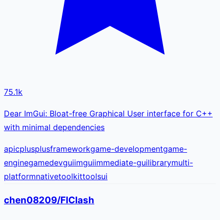
75.1k
Dear ImGui: Bloat-free Graphical User interface for C++
with minimal dependencies
api
cplusplus
framework
game-development
game-
engine
gamedev
gui
imgui
immediate-gui
library
multi-
platform
native
toolkit
tools
ui
chen08209/FlClash