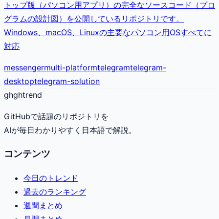
トップ版（パソコン用アプリ）の完全なソースコード（プロ
グラムの設計図）を公開しているリポジトリです。
Windows、macOS、Linuxの主要なパソコン用OSすべてに
対応
messenger
multi-platform
telegram
telegram-
desktop
telegram-solution
gh
ghtrend
GitHubで話題のリポジトリを
AIが毎日わかりやすく日本語で解説。
コンテンツ
今日のトレンド
過去のランキング
週間まとめ