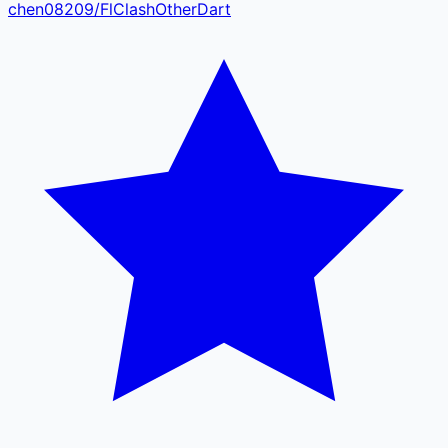
chen08209
/
FlClash
Other
Dart