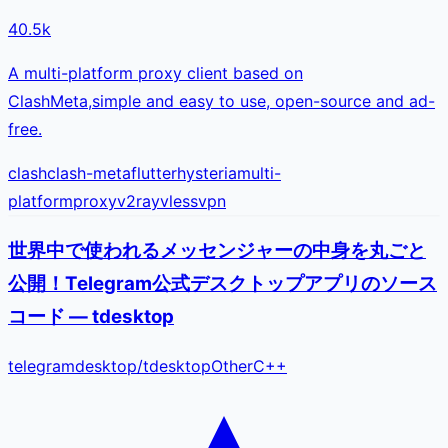
40.5k
A multi-platform proxy client based on
ClashMeta,simple and easy to use, open-source and ad-
free.
clash
clash-meta
flutter
hysteria
multi-
platform
proxy
v2ray
vless
vpn
世界中で使われるメッセンジャーの中身を丸ごと
公開！Telegram公式デスクトップアプリのソース
コード — tdesktop
telegramdesktop
/
tdesktop
Other
C++