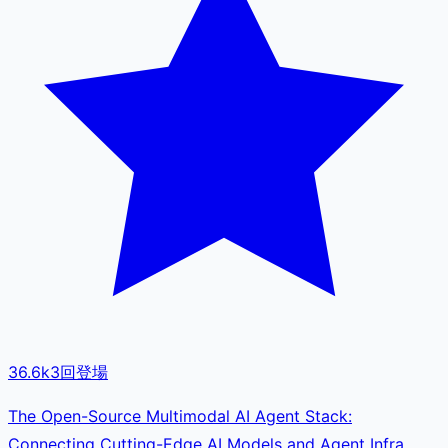
36.6k
3
回登場
The Open-Source Multimodal AI Agent Stack:
Connecting Cutting-Edge AI Models and Agent Infra