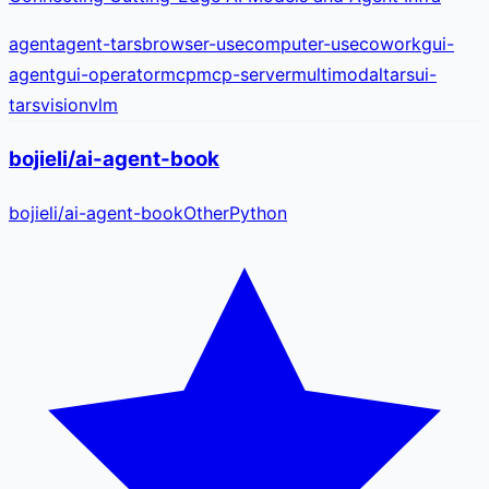
agent
agent-tars
browser-use
computer-use
cowork
gui-
agent
gui-operator
mcp
mcp-server
multimodal
tars
ui-
tars
vision
vlm
bojieli/ai-agent-book
bojieli
/
ai-agent-book
Other
Python