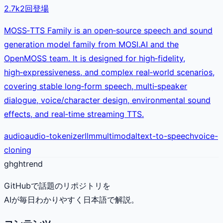
2.7k
2
回登場
MOSS‑TTS Family is an open‑source speech and sound
generation model family from MOSI.AI and the
OpenMOSS team. It is designed for high‑fidelity,
high‑expressiveness, and complex real‑world scenarios,
covering stable long‑form speech, multi‑speaker
dialogue, voice/character design, environmental sound
effects, and real‑time streaming TTS.
audio
audio-tokenizer
llm
multimodal
text-to-speech
voice-
cloning
gh
ghtrend
GitHubで話題のリポジトリを
AIが毎日わかりやすく日本語で解説。