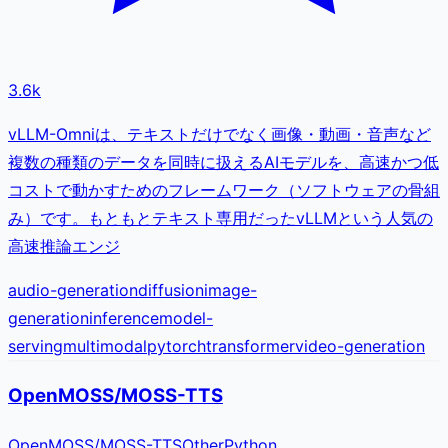
3.6k
vLLM-Omniは、テキストだけでなく画像・動画・音声など
複数の種類のデータを同時に扱えるAIモデルを、高速かつ低
コストで動かすためのフレームワーク（ソフトウェアの骨組
み）です。もともとテキスト専用だったvLLMという人気の
高速推論エンジ
audio-generation
diffusion
image-
generation
inference
model-
serving
multimodal
pytorch
transformer
video-generation
OpenMOSS/MOSS-TTS
OpenMOSS
/
MOSS-TTS
Other
Python