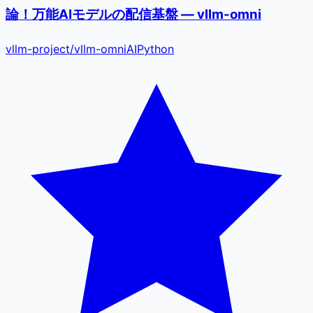
論！万能AIモデルの配信基盤 — vllm-omni
vllm-project
/
vllm-omni
AI
Python