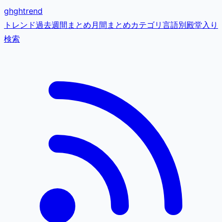
gh
ghtrend
トレンド
過去
週間まとめ
月間まとめ
カテゴリ
言語別
殿堂入り
検索