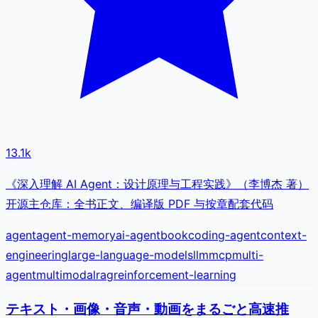
13.1k
《深入理解 AI Agent：设计原理与工程实践》（李博杰 著）
开源主仓库：全书正文、编译版 PDF 与按章配套代码
agent
agent-memory
ai-agent
book
coding-agent
context-
engineering
large-language-models
llm
mcp
multi-
agent
multimodal
rag
reinforcement-learning
テキスト・画像・音声・動画をまるごと高速推