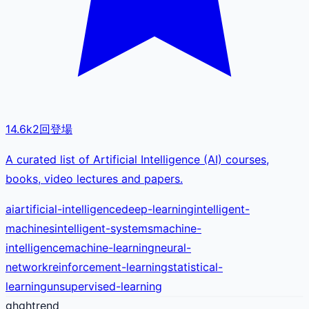
14.6k
2
回登場
A curated list of Artificial Intelligence (AI) courses,
books, video lectures and papers.
ai
artificial-intelligence
deep-learning
intelligent-
machines
intelligent-systems
machine-
intelligence
machine-learning
neural-
network
reinforcement-learning
statistical-
learning
unsupervised-learning
gh
ghtrend