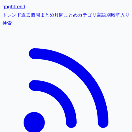
gh
ghtrend
トレンド
過去
週間まとめ
月間まとめ
カテゴリ
言語別
殿堂入り
検索