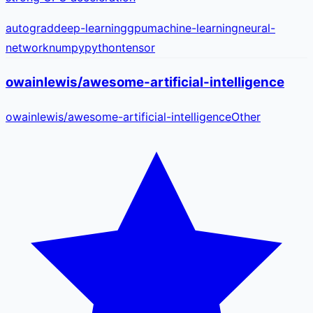
autograd
deep-learning
gpu
machine-learning
neural-
network
numpy
python
tensor
owainlewis/awesome-artificial-intelligence
owainlewis
/
awesome-artificial-intelligence
Other