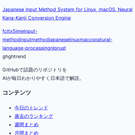
Japanese Input Method System for Linux, macOS, Neural
Kana-Kanji Conversion Engine
fcitx5
ime
input-
method
inputmethod
japanese
linux
macos
natural-
language-processing
nlp
rust
gh
ghtrend
GitHubで話題のリポジトリを
AIが毎日わかりやすく日本語で解説。
コンテンツ
今日のトレンド
過去のランキング
週間まとめ
月間まとめ