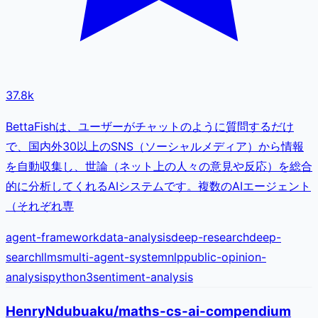
37.8k
BettaFishは、ユーザーがチャットのように質問するだけ
で、国内外30以上のSNS（ソーシャルメディア）から情報
を自動収集し、世論（ネット上の人々の意見や反応）を総合
的に分析してくれるAIシステムです。複数のAIエージェント
（それぞれ専
agent-framework
data-analysis
deep-research
deep-
search
llms
multi-agent-system
nlp
public-opinion-
analysis
python3
sentiment-analysis
HenryNdubuaku/maths-cs-ai-compendium