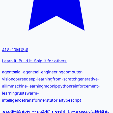
41.8k
10
回登場
Learn it. Build it. Ship it for others.
agents
ai
ai-agents
ai-engineering
computer-
vision
course
deep-learning
from-scratch
generative-
ai
llm
machine-learning
mcp
nlp
python
reinforcement-
learning
rust
swarm-
intelligence
transformers
tutorial
typescript
AIが世論を丸ごと分析！30以上のSNSから情報を