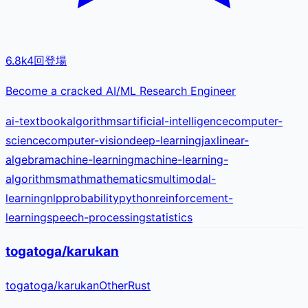
6.8k
4
回登場
Become a cracked AI/ML Research Engineer
ai-textbook
algorithms
artificial-intelligence
computer-
science
computer-vision
deep-learning
jax
linear-
algebra
machine-learning
machine-learning-
algorithms
math
mathematics
multimodal-
learning
nlp
probability
python
reinforcement-
learning
speech-processing
statistics
togatoga/karukan
togatoga
/
karukan
Other
Rust