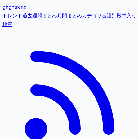
gh
ghtrend
トレンド
過去
週間まとめ
月間まとめ
カテゴリ
言語別
殿堂入り
検索