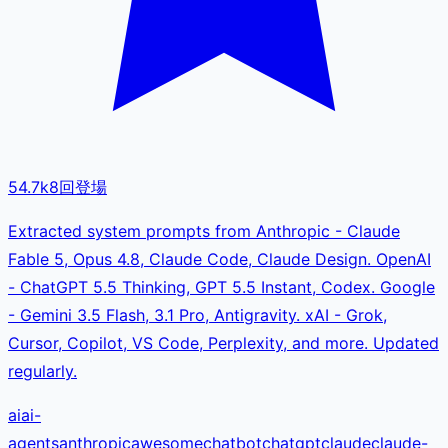
54.7k
8
回登場
Extracted system prompts from Anthropic - Claude
Fable 5, Opus 4.8, Claude Code, Claude Design. OpenAI
- ChatGPT 5.5 Thinking, GPT 5.5 Instant, Codex. Google
- Gemini 3.5 Flash, 3.1 Pro, Antigravity. xAI - Grok,
Cursor, Copilot, VS Code, Perplexity, and more. Updated
regularly.
ai
ai-
agents
anthropic
awesome
chatbot
chatgpt
claude
claude-