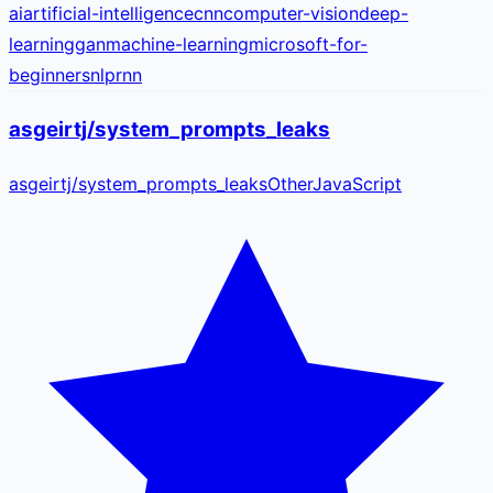
ai
artificial-intelligence
cnn
computer-vision
deep-
learning
gan
machine-learning
microsoft-for-
beginners
nlp
rnn
asgeirtj/system_prompts_leaks
asgeirtj
/
system_prompts_leaks
Other
JavaScript