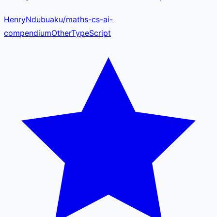
HenryNdubuaku
/
maths-cs-ai-
compendium
Other
TypeScript