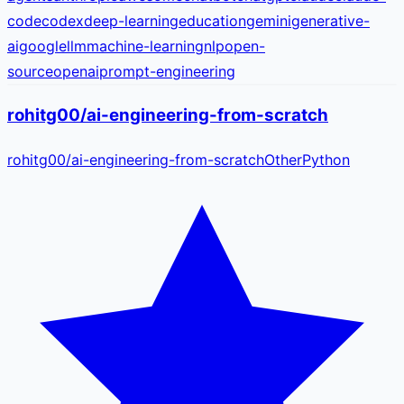
code
codex
deep-learning
education
gemini
generative-
ai
google
llm
machine-learning
nlp
open-
source
openai
prompt-engineering
rohitg00/ai-engineering-from-scratch
rohitg00
/
ai-engineering-from-scratch
Other
Python