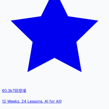
60.3k
7
回登場
12 Weeks, 24 Lessons, AI for All!