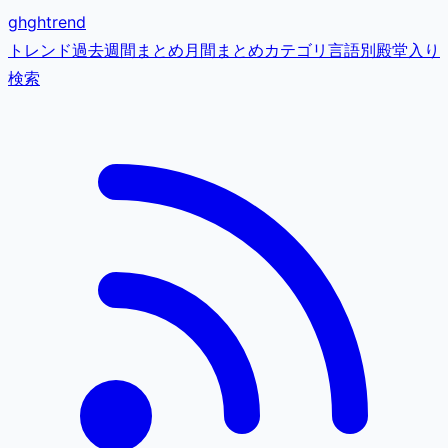
gh
ghtrend
トレンド
過去
週間まとめ
月間まとめ
カテゴリ
言語別
殿堂入り
検索