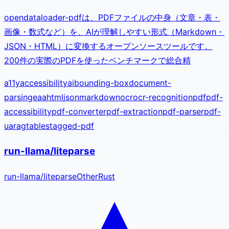
opendataloader-pdfは、PDFファイルの中身（文章・表・
画像・数式など）を、AIが理解しやすい形式（Markdown・
JSON・HTML）に変換するオープンソースツールです。
200件の実際のPDFを使ったベンチマークで総合精
a11y
accessibility
ai
bounding-box
document-
parsing
eaa
html
json
markdown
ocr
ocr-recognition
pdf
pdf-
accessibility
pdf-converter
pdf-extraction
pdf-parser
pdf-
ua
rag
tables
tagged-pdf
run-llama/liteparse
run-llama
/
liteparse
Other
Rust