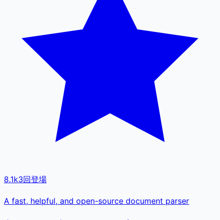
8.1k
3
回登場
A fast, helpful, and open-source document parser