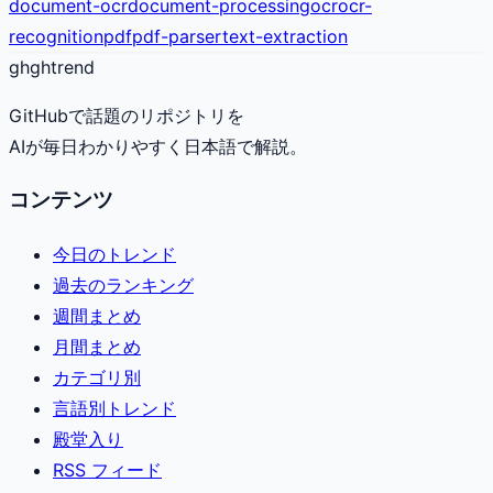
document-ocr
document-processing
ocr
ocr-
recognition
pdf
pdf-parser
text-extraction
gh
ghtrend
GitHubで話題のリポジトリを
AIが毎日わかりやすく日本語で解説。
コンテンツ
今日のトレンド
過去のランキング
週間まとめ
月間まとめ
カテゴリ別
言語別トレンド
殿堂入り
RSS フィード