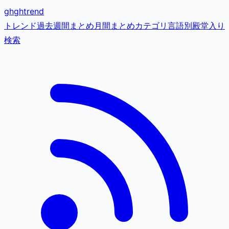
gh
ghtrend
トレンド
過去
週間まとめ
月間まとめ
カテゴリ
言語別
殿堂入り
検索