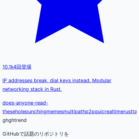
10.1k
4
回登場
IP addresses break, dial keys instead. Modular
networking stack in Rust.
does-anyone-read-
these
holepunching
memes
multipath
p2p
quic
realtime
rust
ta
gh
ghtrend
GitHubで話題のリポジトリを