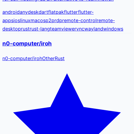
android
anydesk
dart
flatpak
flutter
flutter-
apps
ios
linux
macos
p2p
rdp
remote-control
remote-
desktop
rust
rust-lang
teamviewer
vnc
wayland
windows
n0-computer/iroh
n0-computer
/
iroh
Other
Rust