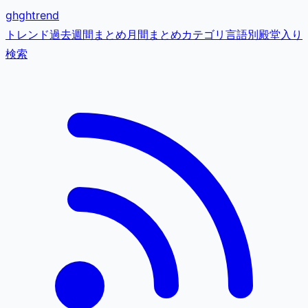
gh
ghtrend
トレンド
過去
週間まとめ
月間まとめ
カテゴリ
言語別
殿堂入り
検索