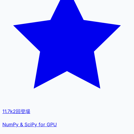
11.7k
2
回登場
NumPy & SciPy for GPU