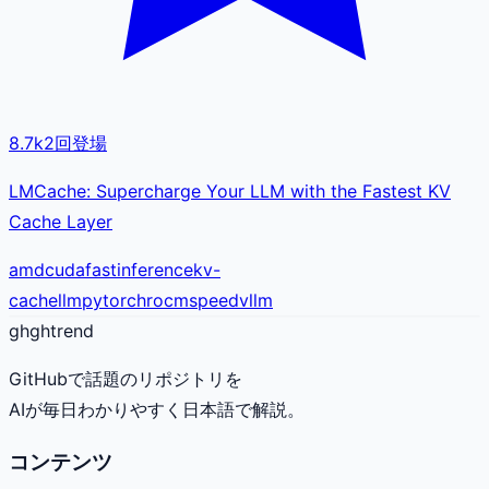
8.7k
2
回登場
LMCache: Supercharge Your LLM with the Fastest KV
Cache Layer
amd
cuda
fast
inference
kv-
cache
llm
pytorch
rocm
speed
vllm
gh
ghtrend
GitHubで話題のリポジトリを
AIが毎日わかりやすく日本語で解説。
コンテンツ