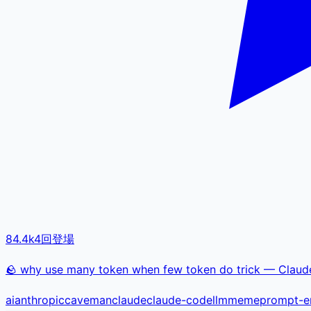
84.4k
4
回登場
🪨 why use many token when few token do trick — Claude 
ai
anthropic
caveman
claude
claude-code
llm
meme
prompt-e