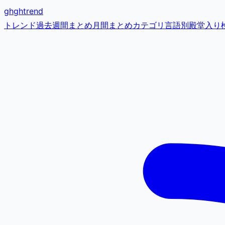
gh
ghtrend
トレンド
過去
週間まとめ
月間まとめ
カテゴリ
言語別
殿堂入り