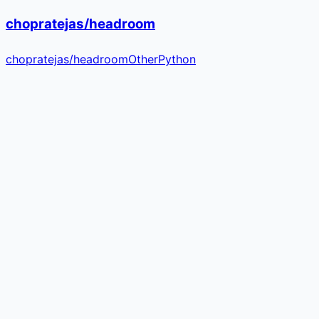
chopratejas/headroom
chopratejas
/
headroom
Other
Python