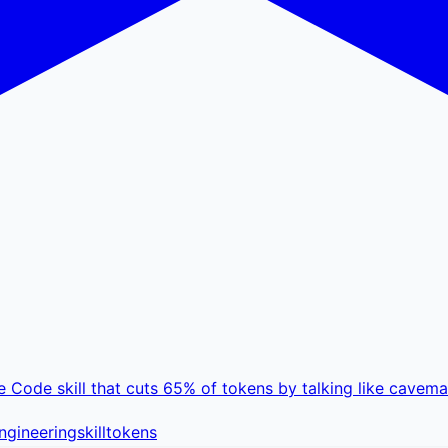
Code skill that cuts 65% of tokens by talking like cavem
ngineering
skill
tokens