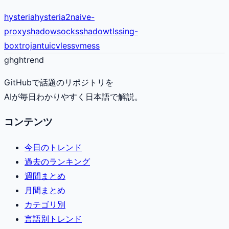
hysteria
hysteria2
naive-
proxy
shadowsocks
shadowtls
sing-
box
trojan
tuic
vless
vmess
gh
ghtrend
GitHubで話題のリポジトリを
AIが毎日わかりやすく日本語で解説。
コンテンツ
今日のトレンド
過去のランキング
週間まとめ
月間まとめ
カテゴリ別
言語別トレンド