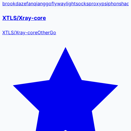
brook
daze
fanqiang
goflyway
lightsocks
proxy
psiphon
shad
XTLS/Xray-core
XTLS
/
Xray-core
Other
Go