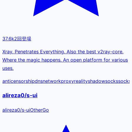
37.6k
2
回登場
Xray, Penetrates Everything. Also the best v2ray-core.
Where the magic happens. An open platform for various
uses.
anticensorship
dns
network
proxy
reality
shadowsocks
socks
alireza0/s-ui
alireza0
/
s-ui
Other
Go