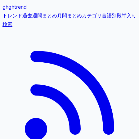
gh
ghtrend
トレンド
過去
週間まとめ
月間まとめ
カテゴリ
言語別
殿堂入り
検索