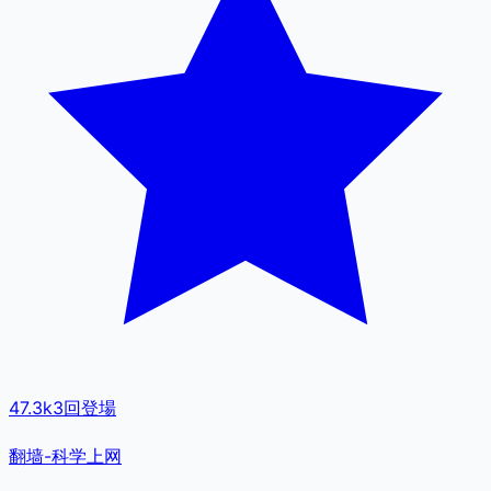
47.3k
3
回登場
翻墙-科学上网