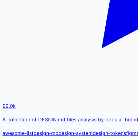
99.0k
A collection of DESIGN.md files analysis by popular bran
awesome-list
design-md
design-system
design-tokens
figm