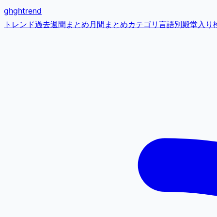
gh
ghtrend
トレンド
過去
週間まとめ
月間まとめ
カテゴリ
言語別
殿堂入り