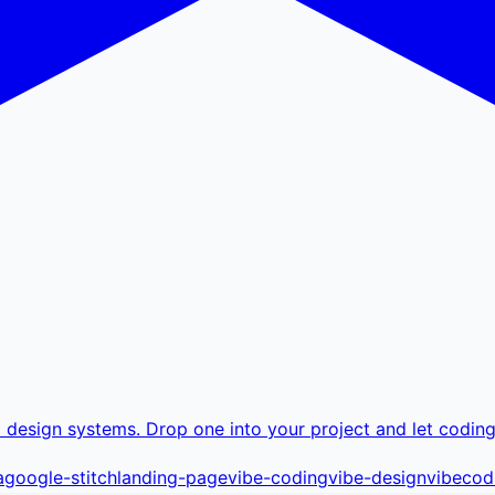
d design systems. Drop one into your project and let codin
a
google-stitch
landing-page
vibe-coding
vibe-design
vibecod