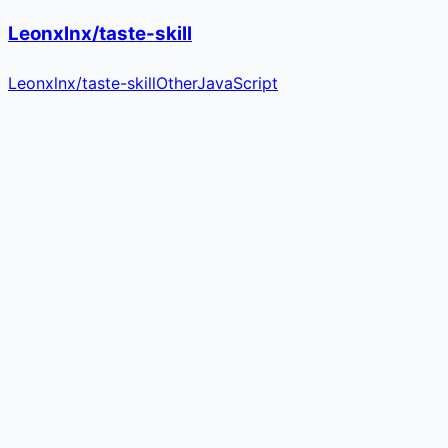
Leonxlnx/taste-skill
Leonxlnx
/
taste-skill
Other
JavaScript