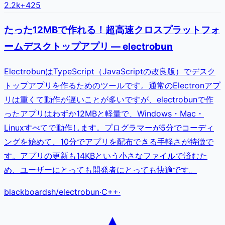
2.2k
+
425
たった12MBで作れる！超高速クロスプラットフォ
ームデスクトップアプリ — electrobun
ElectrobunはTypeScript（JavaScriptの改良版）でデスク
トップアプリを作るためのツールです。通常のElectronアプ
リは重くて動作が遅いことが多いですが、electrobunで作
ったアプリはわずか12MBと軽量で、Windows・Mac・
Linuxすべてで動作します。プログラマーが5分でコーディ
ングを始めて、10分でアプリを配布できる手軽さが特徴で
す。アプリの更新も14KBという小さなファイルで済むた
め、ユーザーにとっても開発者にとっても快適です。
blackboardsh
/
electrobun
·
C++
·