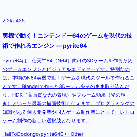
2.2k
+
425
実機で動く！ニンテンドー64のゲームを現代の技
術で作れるエンジン — pyrite64
Pyrite64は、任天堂64（N64）向けの3Dゲームを作るため
のゲームエンジンとビジュアルエディターです。特別なの
は、本物のN64実機で動くゲームを現代のツールで作れるこ
とです。Blenderで作った3Dモデルをそのまま取り込んだ
り、HDR（高画質な光の表現）やブルーム効果（光の輝
き）といった最新の描画技術も使えます。プログラミングの
知識がある個人開発者や同人ゲーム制作者にとって、レトロ
ゲーム制作の新しい選択肢となります。
HailToDodongo
/
pyrite64
C++
Other