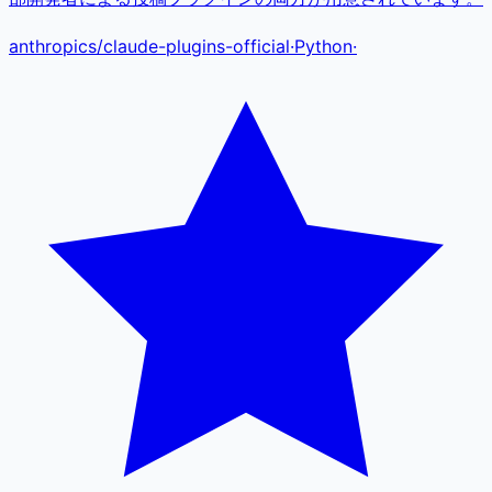
anthropics
/
claude-plugins-official
·
Python
·