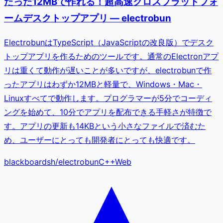
たった12MBで作れる！超高速クロスプラットフォ
ームデスクトップアプリ — electrobun
ElectrobunはTypeScript（JavaScriptの改良版）でデスク
トップアプリを作るためのツールです。通常のElectronアプ
リは重くて動作が遅いことが多いですが、electrobunで作
ったアプリはわずか12MBと軽量で、Windows・Mac・
Linuxすべてで動作します。プログラマーが5分でコーディ
ングを始めて、10分でアプリを配布できる手軽さが特徴で
す。アプリの更新も14KBという小さなファイルで済むた
め、ユーザーにとっても開発者にとっても快適です。
blackboardsh
/
electrobun
C++
Web