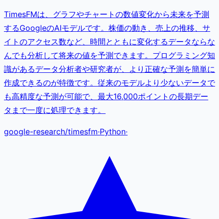
TimesFMは、グラフやチャートの数値変化から未来を予測
するGoogleのAIモデルです。株価の動き、売上の推移、サ
イトのアクセス数など、時間とともに変化するデータならな
んでも分析して将来の値を予測できます。プログラミング知
識があるデータ分析者や研究者が、より正確な予測を簡単に
作成できるのが特徴です。従来のモデルより少ないデータで
も高精度な予測が可能で、最大16,000ポイントの長期デー
タまで一度に処理できます。
google-research
/
timesfm
·
Python
·