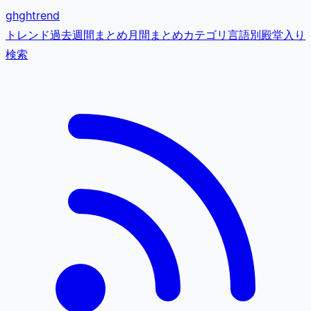
gh
ghtrend
トレンド
過去
週間まとめ
月間まとめ
カテゴリ
言語別
殿堂入り
検索