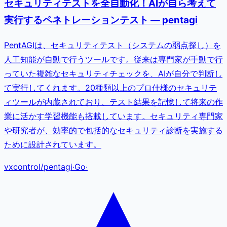
セキュリティテストを全自動化！AIが自ら考えて
実行するペネトレーションテスト — pentagi
PentAGIは、セキュリティテスト（システムの弱点探し）を
人工知能が自動で行うツールです。従来は専門家が手動で行
っていた複雑なセキュリティチェックを、AIが自分で判断し
て実行してくれます。20種類以上のプロ仕様のセキュリテ
ィツールが内蔵されており、テスト結果を記憶して将来の作
業に活かす学習機能も搭載しています。セキュリティ専門家
や研究者が、効率的で包括的なセキュリティ診断を実施する
ために設計されています。
vxcontrol
/
pentagi
·
Go
·