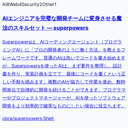
AI
8
Web
4
Security
2
Other
1
AIエンジニアを完璧な開発チームに変身させる魔
法のスキルセット — superpowers
Superpowersは、AIコーディングエージェント（プログラ
ミングAI）に「プロの開発者のように働く方法」を教えるフ
レームワークです。普通のAIは急いでコードを書き始めます
が、Superpowersを使ったAIは、まず要件を整理し、設計
書を作り、実装計画を立てて、最後にコードを書くという正
しい手順を踏みます。複数のAIが協力して作業を進め、数時
間単位で自律的に開発を続けることができます。プログラマ
ーやプロジェクトマネージャーが、AIを使ったソフトウェア
開発をより効率的で確実なものにしたい場合に役立ちます。
obra
/
superpowers
·
Shell
·