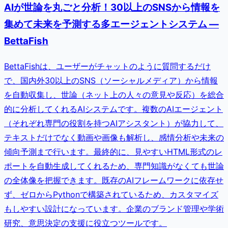
AIが世論を丸ごと分析！30以上のSNSから情報を
集めて未来を予測する多エージェントシステム —
BettaFish
BettaFishは、ユーザーがチャットのように質問するだけ
で、国内外30以上のSNS（ソーシャルメディア）から情報
を自動収集し、世論（ネット上の人々の意見や反応）を総合
的に分析してくれるAIシステムです。複数のAIエージェント
（それぞれ専門の役割を持つAIアシスタント）が協力して、
テキストだけでなく動画や画像も解析し、感情分析や未来の
傾向予測まで行います。最終的に、見やすいHTML形式のレ
ポートを自動生成してくれるため、専門知識がなくても世論
の全体像を把握できます。既存のAIフレームワークに依存せ
ず、ゼロからPythonで構築されているため、カスタマイズ
もしやすい設計になっています。企業のブランド管理や学術
研究、意思決定の支援に役立つツールです。