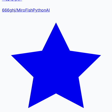
666ghj
/
MiroFish
Python
AI