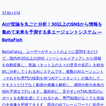
37.8k
+
514
AIが世論を丸ごと分析！30以上のSNSから情報を
集めて未来を予測する多エージェントシステム —
BettaFish
BettaFishは、ユーザーがチャットのように質問するだけ
で、国内外30以上のSNS（ソーシャルメディア）から情報
を自動収集し、世論（ネット上の人々の意見や反応）を総合
的に分析してくれるAIシステムです。複数のAIエージェント
（それぞれ専門の役割を持つAIアシスタント）が協力して、
テキストだけでなく動画や画像も解析し、感情分析や未来の
傾向予測まで行います。最終的に、見やすいHTML形式のレ
ポートを自動生成してくれるため、専門知識がなくても世論
の全体像を把握できます。既存のAIフレームワークに依存せ