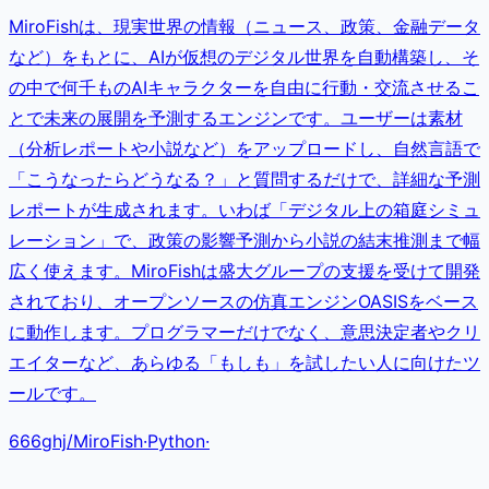
MiroFishは、現実世界の情報（ニュース、政策、金融データ
など）をもとに、AIが仮想のデジタル世界を自動構築し、そ
の中で何千ものAIキャラクターを自由に行動・交流させるこ
とで未来の展開を予測するエンジンです。ユーザーは素材
（分析レポートや小説など）をアップロードし、自然言語で
「こうなったらどうなる？」と質問するだけで、詳細な予測
レポートが生成されます。いわば「デジタル上の箱庭シミュ
レーション」で、政策の影響予測から小説の結末推測まで幅
広く使えます。MiroFishは盛大グループの支援を受けて開発
されており、オープンソースの仿真エンジンOASISをベース
に動作します。プログラマーだけでなく、意思決定者やクリ
エイターなど、あらゆる「もしも」を試したい人に向けたツ
ールです。
666ghj
/
MiroFish
·
Python
·