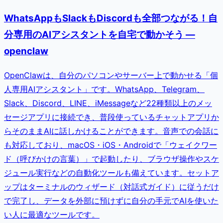
WhatsAppもSlackもDiscordも全部つながる！自
分専用のAIアシスタントを自宅で動かそう —
openclaw
OpenClawは、自分のパソコンやサーバー上で動かせる「個
人専用AIアシスタント」です。WhatsApp、Telegram、
Slack、Discord、LINE、iMessageなど22種類以上のメッ
セージアプリに接続でき、普段使っているチャットアプリか
らそのままAIに話しかけることができます。音声での会話に
も対応しており、macOS・iOS・Androidで「ウェイクワー
ド（呼びかけの言葉）」で起動したり、ブラウザ操作やスケ
ジュール実行などの自動化ツールも備えています。セットア
ップはターミナルのウィザード（対話式ガイド）に従うだけ
で完了し、データを外部に預けずに自分の手元でAIを使いた
い人に最適なツールです。