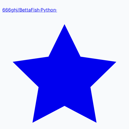
666ghj
/
BettaFish
·
Python
·