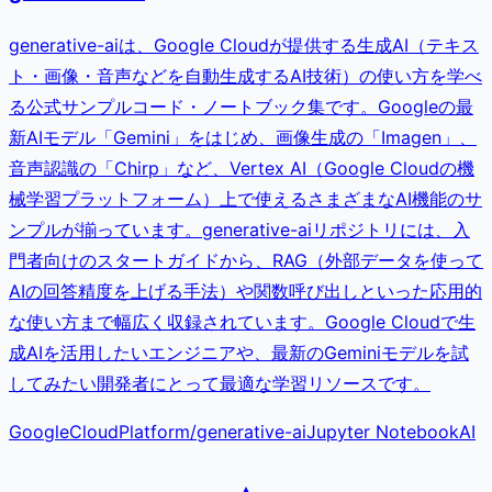
generative-aiは、Google Cloudが提供する生成AI（テキス
ト・画像・音声などを自動生成するAI技術）の使い方を学べ
る公式サンプルコード・ノートブック集です。Googleの最
新AIモデル「Gemini」をはじめ、画像生成の「Imagen」、
音声認識の「Chirp」など、Vertex AI（Google Cloudの機
械学習プラットフォーム）上で使えるさまざまなAI機能のサ
ンプルが揃っています。generative-aiリポジトリには、入
門者向けのスタートガイドから、RAG（外部データを使って
AIの回答精度を上げる手法）や関数呼び出しといった応用的
な使い方まで幅広く収録されています。Google Cloudで生
成AIを活用したいエンジニアや、最新のGeminiモデルを試
してみたい開発者にとって最適な学習リソースです。
GoogleCloudPlatform
/
generative-ai
Jupyter Notebook
AI