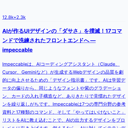
12.8k
+
2.3k
AIが作るUIデザインの「ダサさ」を撲滅！17コマ
ンドで洗練されたフロントエンドへ —
impeccable
Impeccableは、AIコーディングアシスタント（Claude、
Cursor、Geminiなど）が生成するWebデザインの品質を劇
的に向上させるための「デザイン指示書」です。AIは学習デ
ータの偏りから、同じようなフォントや紫のグラデーショ
ン、カードの入れ子構造など、ありきたりで見慣れたデザイ
ンを繰り返しがちです。Impeccableは7つの専門分野の参考
資料と17種類のコマンド、そして「やってはいけないこと」
リストをAIに教え込むことで、AIの出力するデザインをプロ
レベルに引き上げます。例えるなら、AIに対してベテランデ