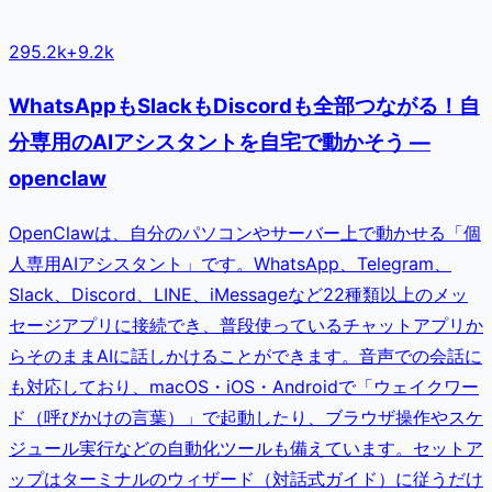
295.2k
+
9.2k
WhatsAppもSlackもDiscordも全部つながる！自
分専用のAIアシスタントを自宅で動かそう —
openclaw
OpenClawは、自分のパソコンやサーバー上で動かせる「個
人専用AIアシスタント」です。WhatsApp、Telegram、
Slack、Discord、LINE、iMessageなど22種類以上のメッ
セージアプリに接続でき、普段使っているチャットアプリか
らそのままAIに話しかけることができます。音声での会話に
も対応しており、macOS・iOS・Androidで「ウェイクワー
ド（呼びかけの言葉）」で起動したり、ブラウザ操作やスケ
ジュール実行などの自動化ツールも備えています。セットア
ップはターミナルのウィザード（対話式ガイド）に従うだけ