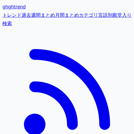
gh
ghtrend
トレンド
過去
週間まとめ
月間まとめ
カテゴリ
言語別
殿堂入り
検索