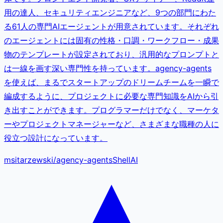
用の達人、セキュリティエンジニアなど、9つの部門にわた
る61人の専門AIエージェントが用意されています。それぞれ
のエージェントには固有の性格・口調・ワークフロー・成果
物のテンプレートが設定されており、汎用的なプロンプトと
は一線を画す深い専門性を持っています。agency-agents
を使えば、まるでスタートアップのドリームチームを一瞬で
編成するように、プロジェクトに必要な専門知識をAIから引
き出すことができます。プログラマーだけでなく、マーケタ
ーやプロジェクトマネージャーなど、さまざまな職種の人に
役立つ設計になっています。
msitarzewski
/
agency-agents
Shell
AI