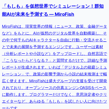
「もしも」を仮想世界でシミュレーション！群知
能AIが未来を予測する — MiroFish
MiroFishは、現実世界の情報（ニュース、政策、金融データ
など）をもとに、AIが仮想のデジタル世界を自動構築し、そ
の中で何千ものAIキャラクターを自由に行動・交流させるこ
とで未来の展開を予測するエンジンです。ユーザーは素材
（分析レポートや小説など）をアップロードし、自然言語で
「こうなったらどうなる？」と質問するだけで、詳細な予測
レポートが生成されます。いわば「デジタル上の箱庭シミュ
レーション」で、政策の影響予測から小説の結末推測まで幅
広く使えます。MiroFishは盛大グループの支援を受けて開発
されており、オープンソースの仿真エンジンOASISをベース
に動作します。プログラマーだけでなく、意思決定者やクリ
エイターなど、あらゆる「もしも」を試したい人に向けたツ
ールです。