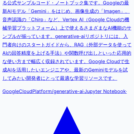
る公式サンプルコード・ノートブック集です。Googleの最
新AIモデル「Gemini」をはじめ、画像生成の「Imagen」、
音声認識の「Chirp」など、Vertex AI（Google Cloudの機
械学習プラットフォーム）上で使えるさまざまなAI機能のサ
ンプルが揃っています。generative-aiリポジトリには、入
門者向けのスタートガイドから、RAG（外部データを使って
AIの回答精度を上げる手法）や関数呼び出しといった応用的
な使い方まで幅広く収録されています。Google Cloudで生
成AIを活用したいエンジニアや、最新のGeminiモデルを試
してみたい開発者にとって最適な学習リソースです。
GoogleCloudPlatform
/
generative-ai
·
Jupyter Notebook
·