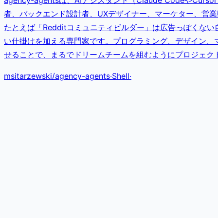
agency-agentsは、AIアシスタント（Claude Cod
者、バックエンド設計者、UXデザイナー、マーケター、営業
たとえば「Redditコミュニティビルダー」は広告っぽくない自
い仕掛けを加える専門家です。プログラミング、デザイン、
せることで、まるでドリームチームを組むようにプロジェク
msitarzewski
/
agency-agents
·
Shell
·