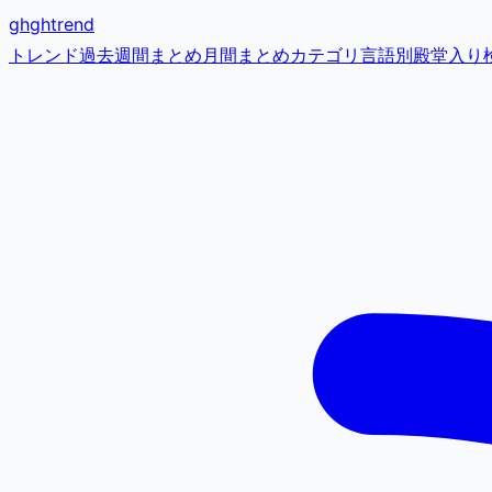
gh
ghtrend
トレンド
過去
週間まとめ
月間まとめ
カテゴリ
言語別
殿堂入り