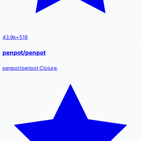
43.9k
+
519
penpot/penpot
penpot
/
penpot
·
Clojure
·