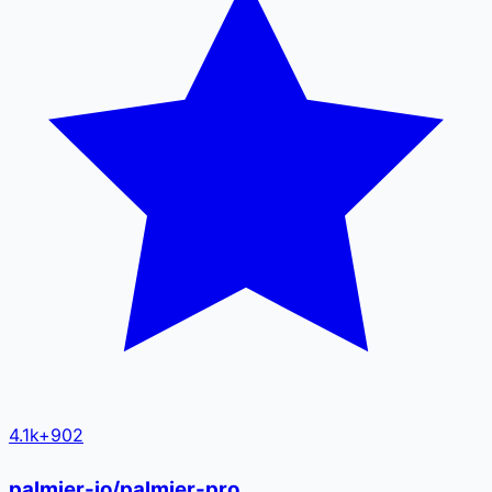
4.1k
+
902
palmier-io/palmier-pro