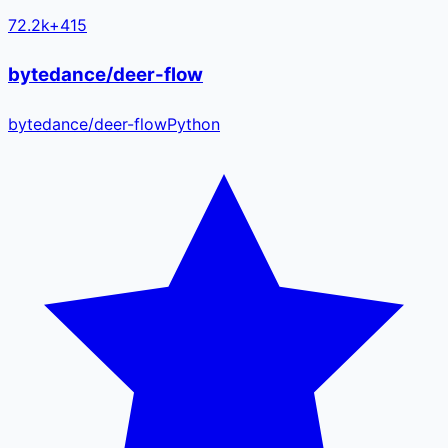
72.2k
+
415
bytedance/deer-flow
bytedance
/
deer-flow
Python