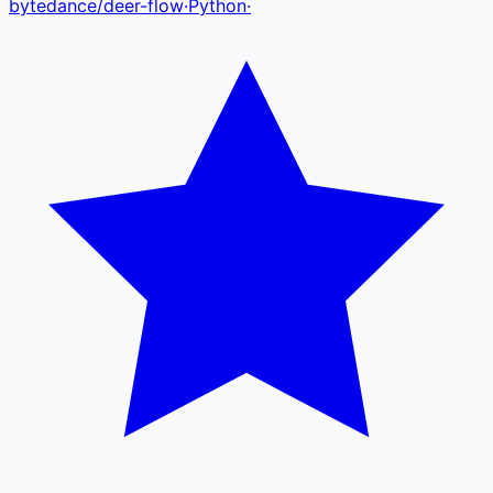
bytedance
/
deer-flow
·
Python
·