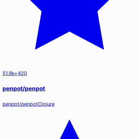
51.9k
+
420
penpot/penpot
penpot
/
penpot
Clojure