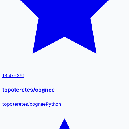
18.4k
+
361
topoteretes/cognee
topoteretes
/
cognee
Python