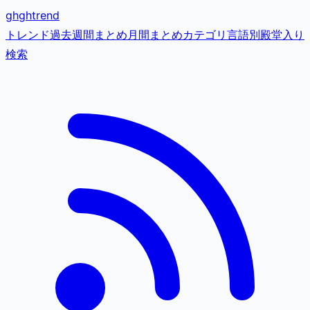
gh
ghtrend
トレンド
過去
週間まとめ
月間まとめ
カテゴリ
言語別
殿堂入り
検索