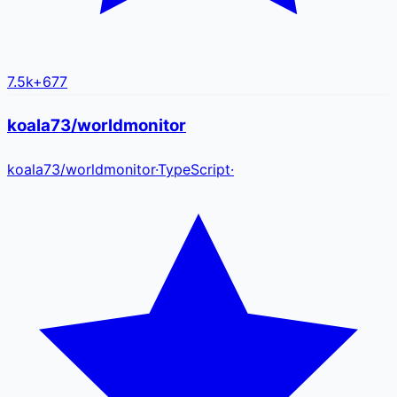
7.5k
+
677
koala73/worldmonitor
koala73
/
worldmonitor
·
TypeScript
·