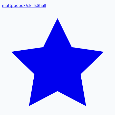
mattpocock
/
skills
Shell