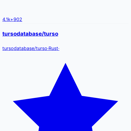
4.1k
+
902
tursodatabase/turso
tursodatabase
/
turso
·
Rust
·