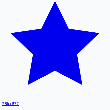
7.5k
+
677