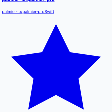
palmier-io
/
palmier-pro
Swift