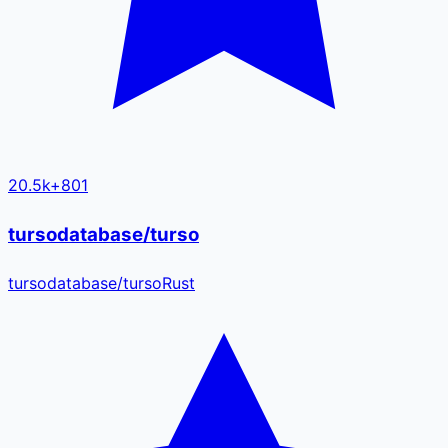
20.5k
+
801
tursodatabase/turso
tursodatabase
/
turso
Rust