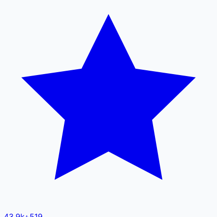
43.9k
+
519