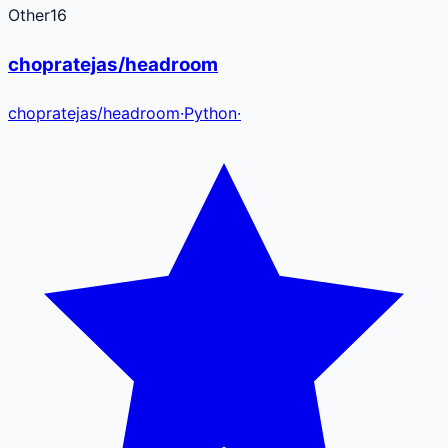
Other
16
chopratejas/headroom
chopratejas
/
headroom
·
Python
·