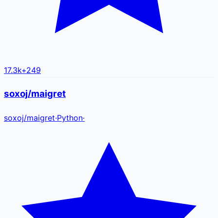
17.3k
+
249
soxoj/maigret
soxoj
/
maigret
·
Python
·