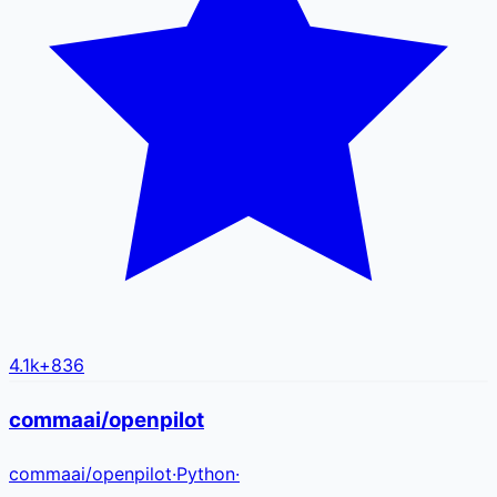
4.1k
+
836
commaai/openpilot
commaai
/
openpilot
·
Python
·