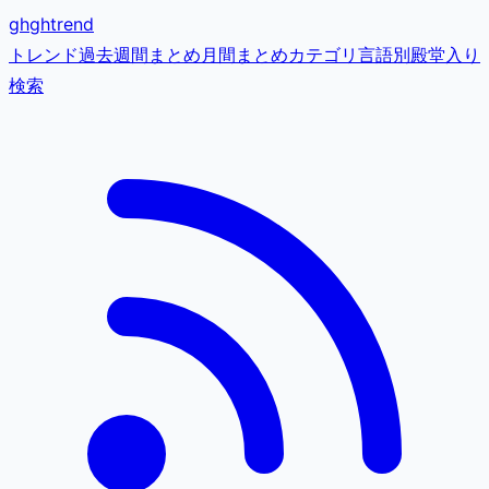
gh
ghtrend
トレンド
過去
週間まとめ
月間まとめ
カテゴリ
言語別
殿堂入り
検索