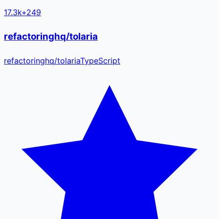
17.3k
+
249
refactoringhq/tolaria
refactoringhq
/
tolaria
TypeScript