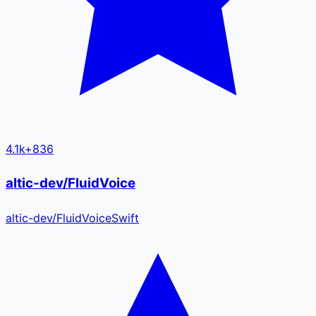
4.1k
+
836
altic-dev/FluidVoice
altic-dev
/
FluidVoice
Swift