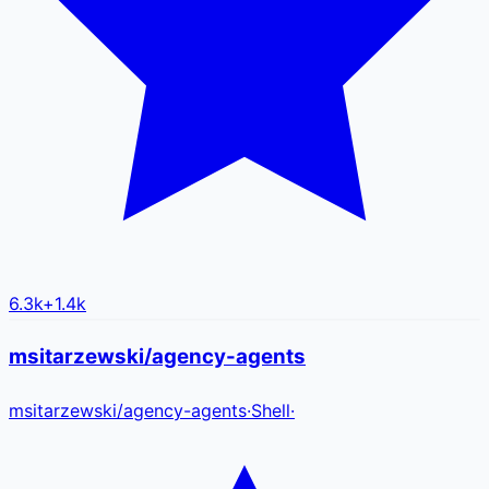
6.3k
+
1.4k
msitarzewski/agency-agents
msitarzewski
/
agency-agents
·
Shell
·