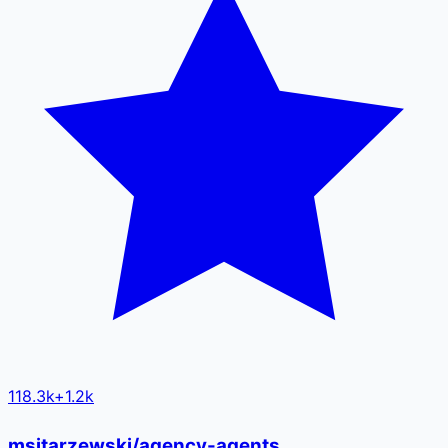
118.3k
+
1.2k
msitarzewski/agency-agents