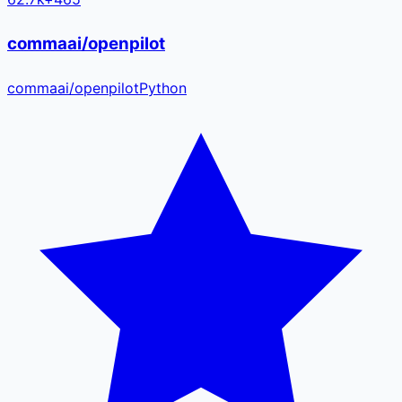
commaai/openpilot
commaai
/
openpilot
Python