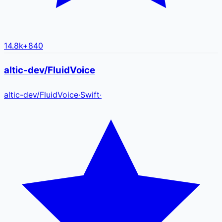
14.8k
+
840
altic-dev/FluidVoice
altic-dev
/
FluidVoice
·
Swift
·