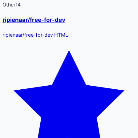
Other
14
ripienaar/free-for-dev
ripienaar
/
free-for-dev
·
HTML
·