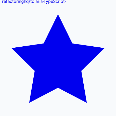
refactoringhq
/
tolaria
·
TypeScript
·