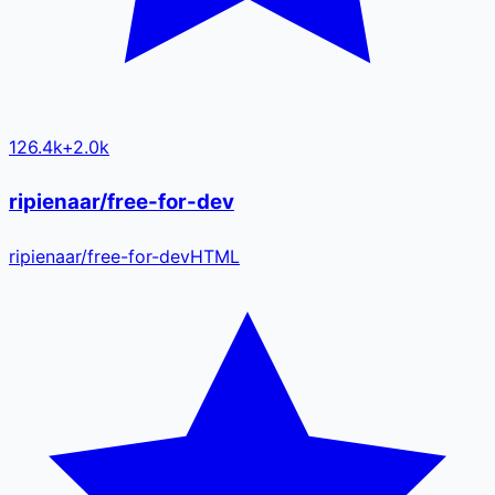
126.4k
+
2.0k
ripienaar/free-for-dev
ripienaar
/
free-for-dev
HTML