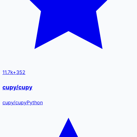
11.7k
+
352
cupy/cupy
cupy
/
cupy
Python