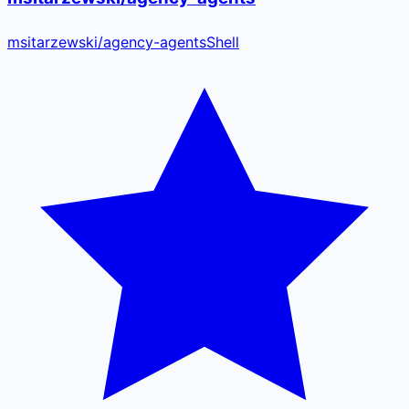
msitarzewski
/
agency-agents
Shell