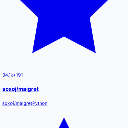
34.1k
+
191
soxoj/maigret
soxoj
/
maigret
Python