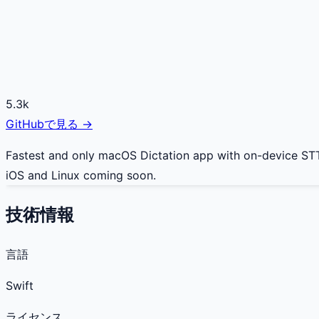
5.3k
GitHubで見る →
Fastest and only macOS Dictation app with on-device STT
iOS and Linux coming soon.
技術情報
言語
Swift
ライセンス