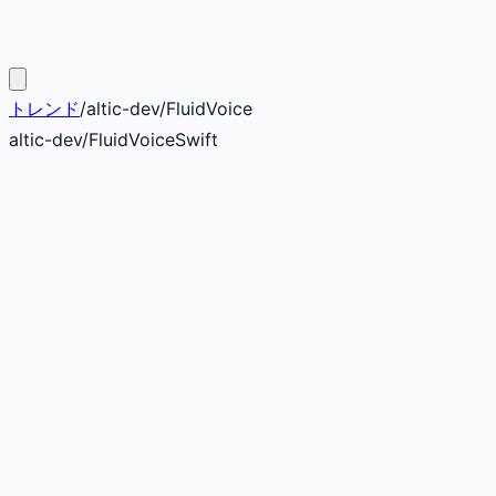
トレンド
/
altic-dev
/
FluidVoice
altic-dev
/
FluidVoice
Swift