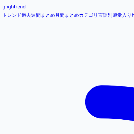
gh
ghtrend
トレンド
過去
週間まとめ
月間まとめ
カテゴリ
言語別
殿堂入り