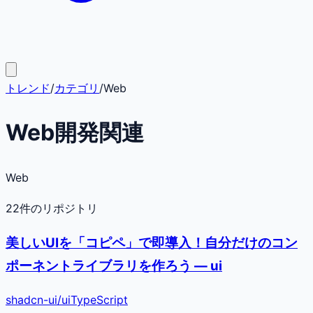
トレンド
/
カテゴリ
/
Web
Web開発関連
Web
22
件のリポジトリ
美しいUIを「コピペ」で即導入！自分だけのコン
ポーネントライブラリを作ろう — ui
shadcn-ui
/
ui
TypeScript