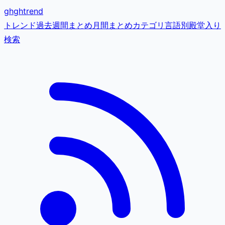
gh
ghtrend
トレンド
過去
週間まとめ
月間まとめ
カテゴリ
言語別
殿堂入り
検索