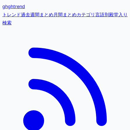
gh
ghtrend
トレンド
過去
週間まとめ
月間まとめ
カテゴリ
言語別
殿堂入り
検索