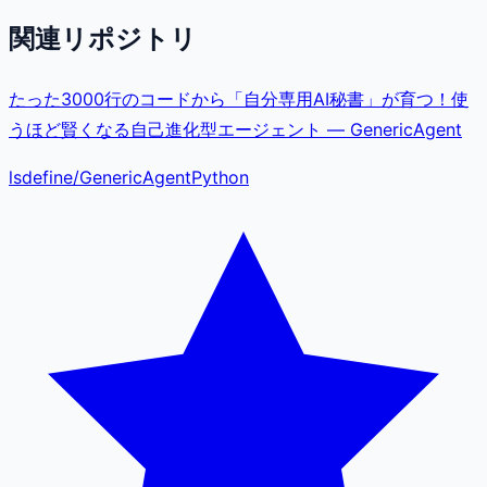
関連リポジトリ
たった3000行のコードから「自分専用AI秘書」が育つ！使
うほど賢くなる自己進化型エージェント — GenericAgent
lsdefine
/
GenericAgent
Python